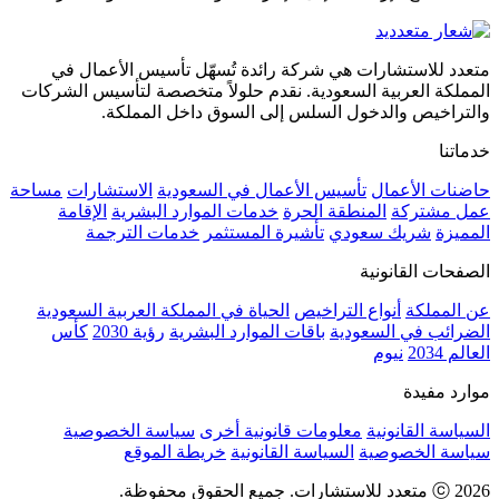
متعدد للاستشارات هي شركة رائدة تُسهّل تأسيس الأعمال في
المملكة العربية السعودية. نقدم حلولاً متخصصة لتأسيس الشركات
والتراخيص والدخول السلس إلى السوق داخل المملكة.
خدماتنا
حاضنات الأعمال
تأسيس الأعمال في السعودية
الاستشارات
مساحة
عمل مشتركة
المنطقة الحرة
خدمات الموارد البشرية
الإقامة
المميزة
شريك سعودي
تأشيرة المستثمر
خدمات الترجمة
الصفحات القانونية
عن المملكة
أنواع التراخيص
الحياة في المملكة العربية السعودية
الضرائب في السعودية
باقات الموارد البشرية
رؤية 2030
كأس
العالم 2034
نيوم
موارد مفيدة
السياسة القانونية
معلومات قانونية أخرى
سياسة الخصوصية
سياسة الخصوصية
السياسة القانونية
خريطة الموقع
ⓒ 2026 متعدد للاستشارات. جميع الحقوق محفوظة.