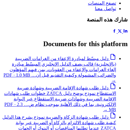
تصفح المنصات
تواصل معنا
شارك هذه المنصة
Documents for this platform
دليل مبسّط لمبادرة الإعفاء من الغرامات الضريبية
(بالإنجليزية)
قالب
يصف الدليل الإنجليزي المبسّط مبادرة
إلغاء الغرامات والإعفاء من العقوبات، بمن فيهم المؤهلون
والضرائب المشمولة وكيفية التقديم قبل ان…
PDF · 1.0 MB
→
دليل طلب شهادة الإقامة الضريبية وشهادة ضريبة
الاستقطاع
نموذج
يوضح دليل ZATCA خطوات طلب شهادات
الإقامة الضريبية وشهادات ضريبة الاستقطاع عبر البوابة
الإلكترونية، بما في ذلك الأهلية بموجب نظام ض…
PDF · 2.3
→
MB
دليل طلب شهادة الزكاة والضريبة
نموذج
يشرح هذا الدليل
كيفية طلب شهادة الالتزام بالزكاة أو الضريبة عبر بوابة
ZATCA عندما تطلبها المناقصات أو البنوك أو الجهات