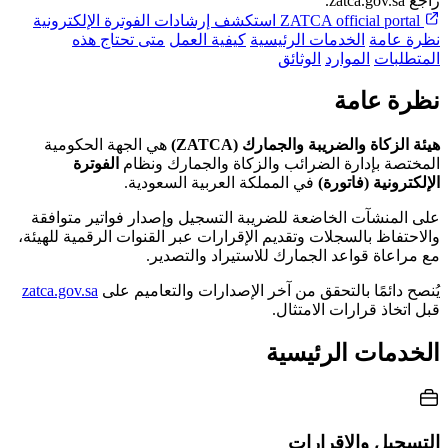
راجع zatca.gov.sa.
ZATCA official portal
استكشف إرشادات الفوترة الإلكترونية
نظرة عامة
الخدمات الرئيسية
كيفية العمل
متى تحتاج هذه
المتطلبات
الموارد
الوثائق
نظرة عامة
هيئة الزكاة والضريبة والجمارك (ZATCA)
هي الجهة الحكومية
المختصة بإدارة الضرائب والزكاة والجمارك ونظام
الفوترة
الإلكترونية (فاتورة)
في المملكة العربية السعودية.
على المنشآت الخاضعة للضريبة التسجيل وإصدار فواتير متوافقة
والاحتفاظ بالسجلات وتقديم الإقرارات عبر القنوات الرقمية للهيئة،
مع مراعاة قواعد الجمارك للاستيراد والتصدير.
يُنصح دائمًا بالتحقق من آخر الإصدارات والتعاميم على
zatca.gov.sa
قبل اتخاذ قرارات الامتثال.
الخدمات الرئيسية
التسجيل والإقرارات