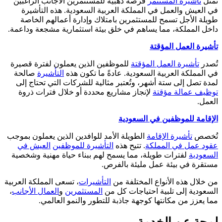
تمثل
تأشيرة المستثمر
فرصة ذهبية للمستثمرين الأجانب الراغبين
في العيش والعمل في المملكة العربية السعودية. هذه التأشيرة
طويلة الأجل تسمح للمستثمرين بامتلاك وإدارة أعمالهم الخاصة
داخل المملكة، مما يساهم في خلق بيئة استثمارية مشجعة وداعمة.
تأشيرة العمل المؤقتة
تُصدر
تأشيرة العمل المؤقتة
للموظفين الذين يعملون لفترة قصيرة
في المملكة العربية السعودية. عادةً ما تكون هذه
التأشيرة
صالحة
لمدة تصل إلى ستة أشهر، وتُعتبر مثالية للشركات التي تحتاج إلى
توظيف عمالة مؤقتة
لإنجاز مشاريع محددة أو خلال فترات ذروة
العمل.
الإقامة للموظفين في السعودية
تُخصص
تأشيرة الإقامة
الطويلة الأمد للوافدين الذين يعملون بموجب
عقود عمل في المملكة
. تتيح هذه
التأشيرة للموظفين
العيش في
السعودية
لفترات طويلة، مما يسمح لهم ببناء حياة مهنية وشخصية
مستقرة في بيئة عمل مليئة بالفرص.
من خلال هذه الأنواع المختلفة من
التأشيرات
، تسعى المملكة العربية
السعودية إلى تلبية احتياجات كل من
المستثمرين
و
العمال الأجانب
،
مما يعزز من مكانتها كوجهة جاذبة للتطور والنمو العالمي.