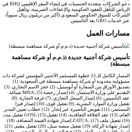
دعم الشركات متعددة الجنسيات في إنشاء المقر الإقليمي RHQ في
الرياض للتأهل للعقود الحكومية والإعفاءات الضريبية، وتأهيل
الشركات للسوق الحكومي السعودي (أكثر من تريليون ريال سنوياً)
عبر خدمات GRO بعد التأسيس.
مسارات العمل
تأسيس شركة أجنبية جديدة (ذ.م.م أو شركة مساهمة
مبسطة)
المسار الكامل للـ 23 خطوة للمستثمر الأجنبي المؤسس لشركة ذات
مسؤولية محدودة أو شركة مساهمة مبسطة في السعودية: (1)
تصديق الأوراق من السفارة أو أبوستيل، (2) حجز الاسم التجاري، (3)
التقديم على وزارة الاستثمار، (4) إصدار رخصة MISA، (5) صياغة
عقد التأسيس، (6) إصدار السجل التجاري، (7) غرفة التجارة، (8)
تفعيل وزارة الموارد البشرية، (9) تفعيل قوى، (10) إصدار فيزا
المستثمر، (11) تفويض التأشيرة عبر إنجاز، (12) خطاب تعيين المدير
العام، (13) عقد العلاقة التعاقدية، (14) تفعيل GOSI، (15) تفعيل مدد،
(16) تفعيل ملف ZATCA، (17) إصدار شهادة القيمة المضافة، (18)
إصدار شهادة الزكاة، (19) تفعيل منصة سبل، (20) تفعيل مقيم، (21)
إصدار إقامة المدير العام، (22) فتح الحساب البنكي الشخصي، (23)