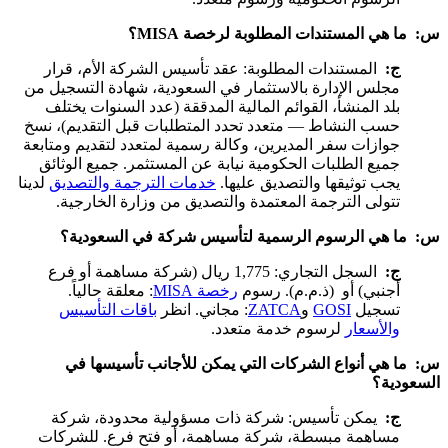
س: ما هي المستندات المطلوبة لرخصة MISA؟
ج:
المستندات المطلوبة: عقد تأسيس الشركة الأم، قرار
مجلس الإدارة بالاستثمار في السعودية، شهادة التسجيل من
بلد المنشأ، القوائم المالية المدققة (عدد السنوات يختلف
حسب النشاط — متعدد تحدد المتطلبات قبل التقديم)، نسخ
جوازات سفر المديرين، وكالة رسمية لمتعدد لتقديم ومتابعة
جميع الطلبات الحكومية نيابة عن المستثمر. جميع الوثائق
يجب توثيقها والتصديق عليها.
خدمات الترجمة والتصديق
لدينا
تتولى الترجمة المعتمدة والتصديق من وزارة الخارجية.
س: ما هي الرسوم الرسمية لتأسيس شركة في السعودية؟
ج:
السجل التجاري: 1,775 ريال (شركة مساهمة أو فرع
أجنبي) أو (ذ.م.م). رسوم
رخصة MISA
: معلقة حالياً.
تسجيل
GOSI
و
ZATCA
: مجاني. انظر
باقات التأسيس
والأسعار
لرسوم خدمة متعدد.
س: ما هي أنواع الشركات التي يمكن للأجانب تأسيسها في
السعودية؟
ج:
يمكن تأسيس: شركة ذات مسؤولية محدودة، شركة
مساهمة مبسطة، شركة مساهمة، أو فتح فرع. للشركات