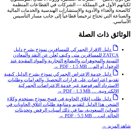
لكيانهم الأول في المملكة — الشركات في القطاعات المنظمة
كالصحة والغذاء والأدوية والاستشارات الهندسية والخدمات المالية
والصناعة التي تحتاج ترخيصاً قطاعياً إلى جانب مسار التأسيس
الأساسي.
الوثائق ذات الصلة
دليل الإقرار الجمركي للمسافرين
نموذج
يشرح دليل
ZATCA للمسافرين متى وكيف يُعلَن عن النقد والمعادن
الثمينة والمجوهرات والبضائع التجارية والمواد المقيدة عند
الدخول أو الم…
PDF · 1.5 MB
→
دليل خدمة الاعتراض الجمركي
نموذج
يشرح الدليل كيفية
تقديم اعتراضات على قرارات التحصيل والغرامات وطلبات
الاسترداد المرفوضة عبر خدمة الاعتراضات الجمركية
الإلكترونية. …
PDF · 1.3 MB
→
دليل طلب إغلاق الحاوية في فسح
نموذج
يستخدم وكلاء
الشحن هذا الدليل لتقديم ومتابعة طلبات إغلاق الحاويات في
الموانئ السعودية، بما في ذلك أسباب الرفض وتحديثات
الحالة. اتب…
PDF · 5.5 MB
→
شاهد المزيد
→