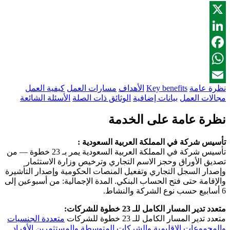
X
LinkedIn
Facebook
WhatsApp
نظرة عامة
Key benefits
الأهداف
مسارات العمل
كيفية العمل
Email
مجالات العمل
بيانات إضافية
الوثائق ذات الصلة
الأسئلة الشائعة
نظرة عامة على الخدمة
تأسيس شركة في المملكة العربية السعودية :
تأسيس شركة في المملكة العربية السعودية يمر بـ 23 خطوة — من
تصديق الأوراق وحجز الاسم التجاري وترخيص وزارة الاستثمار
وإصدار السجل التجاري وتفعيل المنصات الحكومية وإصدار التأشيرة
والإقامة حتى فتح الحساب البنكي. المدة الإجمالية: من أسبوعين إلى
6 أسابيع حسب نوع الشركة والنشاط.
متعدد تدير المسار الكامل للـ 23 خطوة للشركات:
متعدد تدير المسار الكامل للـ 23 خطوة للشركات
متعددة الجنسيات
والمجموعات الإقليمية والشركات المتوسطة والمستثمرين الأفراد
.