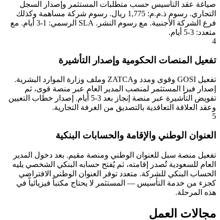
صياغة عقد التأسيس حسب متطلبات المستثمر وإصدار السجل
التجاري. رسوم ذ.م.م: 1,775 ريال. رسوم شركة مساهمة وكذلك
فرع الشركة الأجنبية. مع رسوم النشر. SLA الرسمي: 1-3 أيام. مع
متعدد: 3-5 أيام.
4
تفعيل المنصات الحكومية وإصدار التأشيرة
تفعيل GOSI وقوى ومدد وZATCA وملف وزارة الموارد البشرية.
إصدار فيزا المستثمر لمنصب المدير العام عبر منصة قوى، ثم
تفويض التأشيرة عبر منصة إنجاز بعد 3-5 أيام. إصدار خطاب التعيين
وعقد العلاقة التعاقدية بالتصديق من الغرفة التجارية.
5
العنوان الوطني والإقامة والحسابات البنكية
تفعيل منصة سبل للعنوان الوطني ومنصة مقيم. بعد دخول المدير
العام للسعودية تُصدر إقامته، ثم يُفتح حسابه البنكي الشخصي يليه
الحساب البنكي للشركة. متعدد توفر العنوان الوطني الافتراضي
كجزء من خدمة التأسيس — المستثمر لا يحتاج مكتباً فيزيائياً في
هذه المرحلة.
مجالات العمل