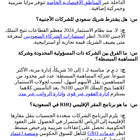
الداخلة عبر
المناطق الاقتصادية الخاصة
تتوفر مزايا ضريبية
وجمركية إضافية.
س: هل يشترط شريك سعودي للشركات الأجنبية؟
ج:
لا. منذ نظام الاستثمار 2024 معظم القطاعات تتيح التملك
الأجنبي 100%. انظر
استشارات الشركاء السعوديين
لمعرفة
متى يضيف الشريك قيمة تجارية أو استراتيجية.
س: ما الفرق بين الشركة ذات المسؤولية المحدودة وشركة
المساهمة المبسطة؟
ج:
ذ.م.م: مناسبة لـ 1 إلى 50 شريكاً، إدارة مرنة، الأكثر
شيوعاً. شركة المساهمة المبسطة: عدد غير محدود من
المساهمين، نقل الأسهم أسهل، أنسب لجولات الاستثمار.
كلاهما يتيح التملك الأجنبي 100%. بعد التأسيس كلاهما
يستلزم
إدارة العقود عبر قوى
و
إدارة الرواتب عبر مدد
.
س: ما هو برنامج المقر الإقليمي RHQ في السعودية؟
ج:
يلزم البرنامج الشركات متعددة الجنسيات بنقل مقارها
الإقليمية إلى الرياض للاستمرار في الحصول على العقود
الحكومية. تحصل على إعفاءات ضريبية وترخيص مبسط.
انظر
خدمات GRO
للتأهل للسوق الحكومي و
منصة اعتماد
للتسجيل كمورد حكومي.