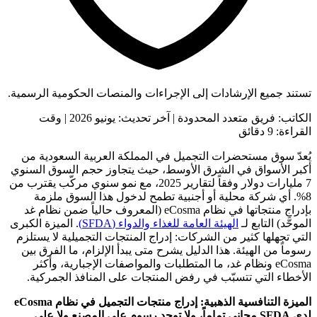
تستند جميع الإرشادات إلى الإجراءات والمنصات الحكومية الرسمية.
الكاتب: فريق متعدد المحدودة | آخر تحديث: يونيو 2026 | وقت
القراءة: 9 دقائق
يُعدّ سوق مستحضرات التجميل في المملكة العربية السعودية من
أكبر الأسواق في الشرق الأوسط، حيث يتجاوز حجم السوق السنوي
7 مليارات دولار وفقاً لتقارير 2025، مع نمو سنوي مركّب يقترب من
8%. أي شركة محلية أو أجنبية تطمح لدخول هذا السوق ملزمة
بإدراج منتجاتها في نظام eCosma (المعروف حالياً ضمن نظام غد
الموحَّد) التابع لـ
الهيئة العامة للغذاء والدواء (SFDA)
. الميزة الكبرى
التي تجهلها كثير من الشركات: إدراج المنتجات التجميلية لا يستلزم
رسوماً من الهيئة. هذا الدليل يشرح متى يبدأ الإلزام، ما الفرق بين
eCosma ونظام غد، ما المتطلبات والمواصفات الإجبارية، وأكثر
الأخطاء التي تتسبّب في رفض المنتجات على المنافذ الجمركية.
الميزة التنافسية الذهبية: إدراج منتجات التجميل في نظام eCosma
لدى SFDA مجاني تماماً، ولا توجد رسوم على المصنع ولا على