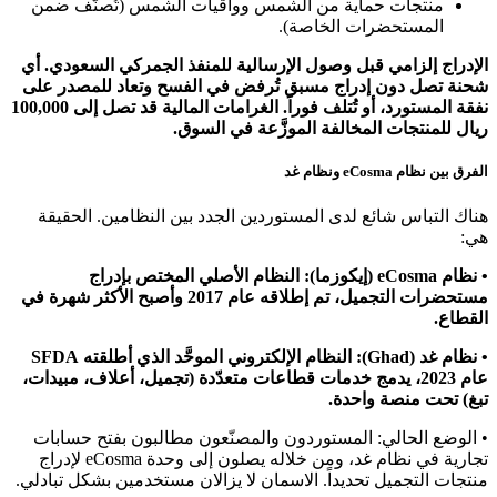
منتجات حماية من الشمس وواقيات الشمس (تُصنَّف ضمن
المستحضرات الخاصة).
الإدراج إلزامي قبل وصول الإرسالية للمنفذ الجمركي السعودي. أي
شحنة تصل دون إدراج مسبق تُرفض في الفسح وتعاد للمصدر على
نفقة المستورد، أو تُتلف فوراً. الغرامات المالية قد تصل إلى 100,000
ريال للمنتجات المخالفة الموزَّعة في السوق.
الفرق بين نظام eCosma ونظام غد
هناك التباس شائع لدى المستوردين الجدد بين النظامين. الحقيقة
هي:
• نظام eCosma (إيكوزما): النظام الأصلي المختص بإدراج
مستحضرات التجميل، تم إطلاقه عام 2017 وأصبح الأكثر شهرة في
القطاع.
• نظام غد (Ghad): النظام الإلكتروني الموحَّد الذي أطلقته SFDA
عام 2023، يدمج خدمات قطاعات متعدّدة (تجميل، أعلاف، مبيدات،
تبغ) تحت منصة واحدة.
• الوضع الحالي: المستوردون والمصنّعون مطالبون بفتح حسابات
تجارية في نظام غد، ومن خلاله يصلون إلى وحدة eCosma لإدراج
منتجات التجميل تحديداً. الاسمان لا يزالان مستخدمين بشكل تبادلي.