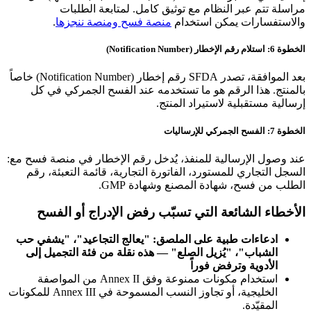
مراسلة تتم عبر النظام مع توثيق كامل. لمتابعة الطلبات
والاستفسارات يمكن استخدام
منصة فسح ومنصة ننجزها
.
الخطوة 6: استلام رقم الإخطار (Notification Number)
بعد الموافقة، تصدر SFDA رقم إخطار (Notification Number) خاصاً
بالمنتج. هذا الرقم هو ما تستخدمه عند الفسح الجمركي في كل
إرسالية مستقبلية لاستيراد المنتج.
الخطوة 7: الفسح الجمركي للإرساليات
عند وصول الإرسالية للمنفذ، يُدخل رقم الإخطار في منصة فسح مع:
السجل التجاري للمستورد، الفاتورة التجارية، قائمة التعبئة، رقم
الطلب من فسح، شهادة المصنع وشهادة GMP.
الأخطاء الشائعة التي تسبّب رفض الإدراج أو الفسح
ادعاءات طبية على الملصق: "يعالج التجاعيد"، "يشفي حب
الشباب"، "يُزيل الصلع" — هذه نقلة من فئة التجميل إلى
الأدوية وترفض فوراً
استخدام مكونات ممنوعة وفق Annex II من المواصفة
الخليجية، أو تجاوز النسب المسموحة في Annex III للمكونات
المقيّدة.