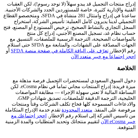
إدراج منتجات التجميل قد يبدو سهلاً (لا توجد رسوم!)، لكن العقبات
الفنية والإدارية كثيرة، خاصة للمستوردين الجدد والشركات الأجنبية.
ساعدنا في إدراج وامتثال 281 منشأة في SFDA، ومتخصصو القطاع
التجميلي لدينا يديرون كامل العملية: تأسيس الشركة، استخراج
السجل التجاري بالنشاط الصحيح، ترخيص المستودع أو المصنع، فتح
حساب نظام غد، تسجيل المصنع الأجنبي، إدراج كل منتج
بالمواصفات الصحيحة، الترجمة الرسمية للملصقات، التنسيق مع
الجهات المصدّقة على الشهادات، والمتابعة مع SFDA حتى استلام
رقم الإخطار.
تعرّف على الباقة الكاملة في صفحة منصة SFDA
أو
احجز اجتماعاً مع خبير متعدد الآن
الخلاصة
دخول السوق السعودي لمستحضرات التجميل فرصة مذهلة مع
ميزة فريدة: إدراج المنتجات مجاني تماماً في نظام eCosma. لكن
البساطة المالية لا تعني سهولة الإجراء — مطابقة المواصفات
الخليجية، الترجمة الدقيقة للملصقات، تصديق شهادات GMP،
والادعاءات المسموحة كلها فخاخ تكلف الشركات وقتاً ومنتجات
مرفوضة على المنفذ.
متعدد المحدودة
تقدم خدمة الإدراج المتكاملة
من تأسيس الشركة إلى استلام رقم الإخطار.
احجز اجتماعك مع
خبير eCosma الآن
لتقييم منتجاتك وتحديد المتطلبات والمدة الزمنية
المتوقعة.