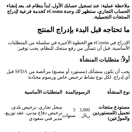
ملاحظة عملية: عند تسجيل حسابك الأول، ابدأ بنظام غد. بعد إنشاء
الحساب التجاري، ستظهر لك وحدة eCosma كخدمة فرعية لإدراج
المنتجات التجميلية.
ما تحتاجه قبل البدء بإدراج المنتج
الإدراج في eCosma هو الخطوة الأخيرة في سلسلة من المتطلبات
الأساسية. قبل أن تتمكّن من رفع منتجك للنظام، يجب توفير:
أولاً: متطلبات المنشأة
يجب أن تكون منشأتك (مستورد أو مصنع) مرخّصة من SFDA قبل
أي إدراج. لكل نوع نشاط ترخيص خاص ورسوم محدّدة:
نوع المنشأة
الرسوم
المدة
المتطلبات الأساسية
مستودع منتجات
سجل تجاري، ترخيص بلدي،
5
3,000
تجميل (للمستوردين
ترخيص دفاع مدني، عقد توزيع،
ريال
سنوات
والموزّعين)
مدير فني سعودي