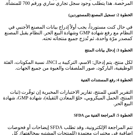
المرخصة. هذا يتطلب وجود سجل تجاري ساري ورقم 700 للمنشأة.
الخطوة 2: تسجيل المصنع (للمستوردين)
في حال كنت مستورداً، يجب أولاً إدراج بيانات المصنع الأجنبي في
النظام مع رفع شهادة GMP وشهادة البيع الحر. النظام يقبل المصنع
كمصدر مرّة واحدة، ثم تُدرَج جميع منتجاته تحته.
الخطوة 3: إدخال بيانات المنتج
لكل منتج، يتم إدخال: الاسم، التركيبة بـ INCI، نسبة المكونات، الفئة
الوظيفية، الباركود، صور الملصقات والعبوة من جميع الجهات.
الخطوة 4: رفع المستندات الفنية
التقرير الفني للمنتج، تقارير الاختبارات المخبرية إن توفّرت (ثبات
المنتج، الحمل الميكروبي، خلوّ المعادن الثقيلة)، شهادة GMP، شهادة
البيع الحر.
الخطوة 5: المراجعة الفنية من SFDA
تتم المراجعة الإلكترونية، وقد تطلب SFDA إيضاحات أو فحوصات
إضافية في مختبرات معتمدة (للمنتجات المشتبه بمخالفتها). كل