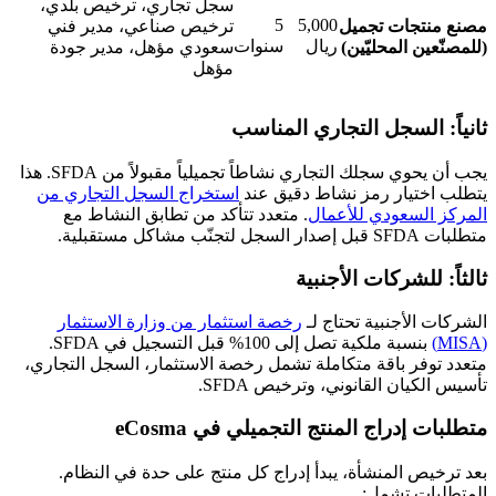
سجل تجاري، ترخيص بلدي،
5
5,000
مصنع منتجات تجميل
ترخيص صناعي، مدير فني
ريال
سنوات
(للمصنّعين المحليّين)
سعودي مؤهل، مدير جودة
مؤهل
ثانياً: السجل التجاري المناسب
يجب أن يحوي سجلك التجاري نشاطاً تجميلياً مقبولاً من SFDA. هذا
يتطلب اختيار رمز نشاط دقيق عند
استخراج السجل التجاري من
المركز السعودي للأعمال
. متعدد تتأكد من تطابق النشاط مع
متطلبات SFDA قبل إصدار السجل لتجنّب مشاكل مستقبلية.
ثالثاً: للشركات الأجنبية
الشركات الأجنبية تحتاج لـ
رخصة استثمار من وزارة الاستثمار
(MISA)
بنسبة ملكية تصل إلى 100% قبل التسجيل في SFDA.
متعدد توفر باقة متكاملة تشمل رخصة الاستثمار، السجل التجاري،
تأسيس الكيان القانوني، وترخيص SFDA.
متطلبات إدراج المنتج التجميلي في eCosma
بعد ترخيص المنشأة، يبدأ إدراج كل منتج على حدة في النظام.
المتطلبات تشمل: