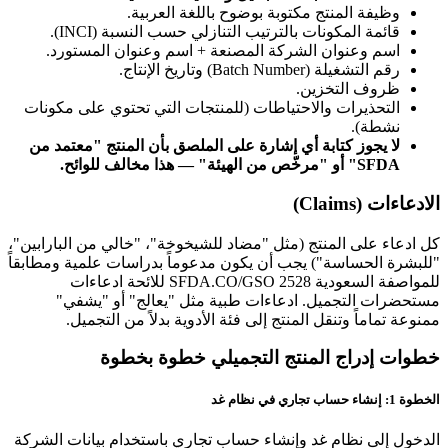
وظيفة المنتج مكتوبة بوضوح باللغة العربية.
قائمة المكونات بالترتيب التنازلي حسب النسبة (INCI).
اسم وعنوان الشركة المصنعة + اسم وعنوان المستورد.
رقم التشغيلة (Batch Number) وتاريخ الإنتاج.
ظروف التخزين.
التحذيرات والاحتياطات (للمنتجات التي تحتوي على مكونات
نشطة).
لا يجوز كتابة أي إشارة على الملصق بأن المنتج "معتمد من
SFDA" أو "مرخّص من الهيئة" — هذا مخالف للوائح.
الادعاءات (Claims)
كل ادعاء على المنتج (مثل "مضاد للشيخوخة"، "خالي من البارابين"،
"للبشرة الحساسة") يجب أن يكون مدعوماً بدراسات علمية ومطابقاً
للمواصفة السعودية SFDA.CO/GSO 2528 للائحة ادعاءات
مستحضرات التجميل. ادعاءات طبية مثل "يعالج" أو "يشفي"
ممنوعة تماماً وتنقل المنتج إلى فئة الأدوية بدلاً من التجميل.
خطوات إدراج المنتج التجميلي خطوة بخطوة
الخطوة 1: إنشاء حساب تجاري في نظام غد
الدخول إلى نظام غد وإنشاء حساب تجاري باستخدام بيانات الشركة