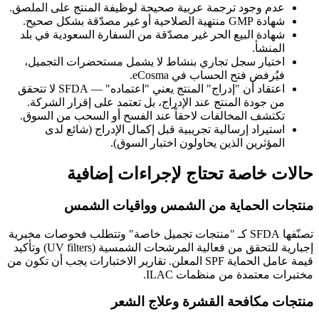
عدم وجود ترجمة عربية صحيحة لوظيفة المنتج على الملصق.
شهادة GMP منتهية الصلاحية أو غير مصدّقة بشكل صحيح.
شهادة البيع الحر غير مصدّقة من السفارة السعودية في بلد
المنشأ.
اختيار سجل تجاري بنشاط لا يشمل مستحضرات التجميل،
فيُرفض فتح الحساب في eCosma.
اعتقاد أن "إدراج" المنتج يعني "اعتماده" — SFDA لا تتحقق
من جودة المنتج عند الإدراج، بل تعتمد على إقرار الشركة.
تكتشف المخالفات لاحقاً عند الفسح أو السحب من السوق.
استيراد إرسالية تجريبية قبل إكمال الإدراج (شائع لدى
المؤثرين الذين يحاولون اختبار السوق).
حالات خاصة تحتاج لإجراءات إضافية
منتجات الحماية من الشمس وواقيات الشمس
تصنّفها SFDA كـ "منتجات تجميل خاصة" وتتطلب فحوصات مخبرية
إجبارية للتحقق من فعالية المرشحات الشمسية (UV filters) وتأكيد
قيمة عامل الحماية SPF المعلن. تقارير الاختبارات يجب أن تكون من
مختبرات معتمدة من منظمات ILAC.
منتجات مكافحة القشرة وعلاج الشعر