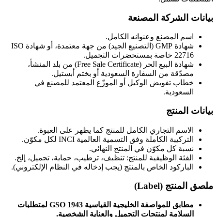
بيانات الشركة المصنعة
اسم المصنع وعنوانه الكامل.
شهادة GMP (التصنيع الجيد) من جهة معتمدة، أو شهادة ISO
22716 خاصة بمستحضرات التجميل.
شهادة البيع الحر (Free Sale Certificate) من بلد المنشأ،
مصدّقة من السفارة السعودية أو بختم أبستيل.
خطاب تفويض الوكيل أو الموزّع المعتمد للمصنع في
السعودية.
بيانات المنتج
الاسم التجاري الكامل للمنتج كما يظهر على العبوة.
التركيبة الكاملة وفق التسمية العالمية INCI لكل مكوّن.
نسبة كل مكوّن في المنتج النهائي.
الفئة الوظيفية للمنتج: تنظيف، ترطيب، حماية، تجميل، إلخ.
الباركود الخاص بالمنتج (يجب إدخاله في النظام الإلكتروني).
ملصق المنتج (Label)
مطابق للمواصفة الخليجية القياسية GSO 1943 لمتطلبات
السلامة لمنتجات التجميل والعناية الشخصية.