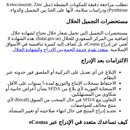
تتطلب مراجعة دقيقة للمكونات النشطة (مثل Ketoconazole, Zinc
Pyrithione) ودراسات سلامة، لأنها على الحدّ بين التجميل والدواء.
مستحضرات التجميل الحلال
مستحضرات التجميل التي تحمل شعار حلال تحتاج لشهادة حلال
إضافية من المركز السعودي للحلال (halal.gov.sa). هذه الشهادة لا
تُغني عن إدراج eCosma، بل تُضاف إليه كميزة تنافسية في الأسواق
الإسلامية.
متعدد تقدم خدمة الجمع بين الإدراج والشهادة الحلال
.
الالتزامات بعد الإدراج
الإبلاغ عن أي تعديل على التركيبة أو الملصق فور حدوثه عبر
النظام.
الاحتفاظ بسجلات الإنتاج والتوزيع لمدة 5 سنوات على الأقل.
الاستجابة الفورية لأي بلاغ من SFDA بشأن أعراض جانبية أو
شكاوى من المستهلكين.
التعاون مع SFDA في حال السحب من السوق (Recall) لأي
منتج مخالف للمواصفات.
تجديد إدراج المنتج في حال انتهاء صلاحيته أو تغيير المنشأة.
كيف تساعدك متعدد في الإدراج عبر eCosma