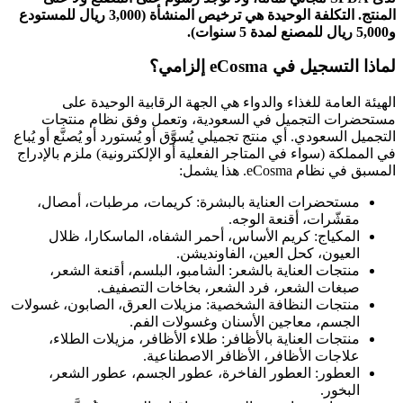
المنتج. التكلفة الوحيدة هي ترخيص المنشأة (3,000 ريال للمستودع
و5,000 ريال للمصنع لمدة 5 سنوات).
لماذا التسجيل في eCosma إلزامي؟
الهيئة العامة للغذاء والدواء هي الجهة الرقابية الوحيدة على
مستحضرات التجميل في السعودية، وتعمل وفق نظام منتجات
التجميل السعودي. أي منتج تجميلي يُسوَّق أو يُستورد أو يُصنَّع أو يُباع
في المملكة (سواء في المتاجر الفعلية أو الإلكترونية) ملزم بالإدراج
المسبق في نظام eCosma. هذا يشمل:
مستحضرات العناية بالبشرة: كريمات، مرطبات، أمصال،
مقشّرات، أقنعة الوجه.
المكياج: كريم الأساس، أحمر الشفاه، الماسكارا، ظلال
العيون، كحل العين، الفاونديشن.
منتجات العناية بالشعر: الشامبو، البلسم، أقنعة الشعر،
صبغات الشعر، فرد الشعر، بخاخات التصفيف.
منتجات النظافة الشخصية: مزيلات العرق، الصابون، غسولات
الجسم، معاجين الأسنان وغسولات الفم.
منتجات العناية بالأظافر: طلاء الأظافر، مزيلات الطلاء،
علاجات الأظافر، الأظافر الاصطناعية.
العطور: العطور الفاخرة، عطور الجسم، عطور الشعر،
البخور.