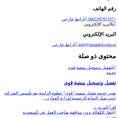
رقم الهاتف
+966539797197
البريد الإلكتروني
info@motaded.com.sa
محتوى ذو صلة
خدمة
تفعيل وتسجيل منصة قوى
تعتبر خدمة تفعيل منصة "قوى" خطوة إلزامية بعد تأسيس الشركة،
حيث تمثل البوابة الرئيسية لوزارة الموارد…
اقرأ المزيد
→
خدمة