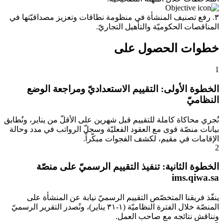
٣. رفع تصنيف المنشأة في منظومة نطاقات وتعزيز مصداقيّتها في
المناقصات الحكوميّة والتأهيل التجاريّ.
خطوات الحصول على
1
الخطوة الأولى: التقييم الاستعداديّ ومراجعة الوضع
النظاميّ
نُجري محاكاة كاملة للتقييم قبل شهرين على الأقلّ من يناير، ونُطابق
بيانات منصّة قوى مع العقود الفعليّة وسجلّ الرواتب في مدد وحالة
الإقامات في مقيم، لكشف الفجوات مبكّراً.
2
الخطوة الثانية: تنفيذ التقييم الرسميّ على منصّة
ims.qiwa.sa
ينفّذ فريقنا المتخصّص التقييم الرسميّ نيابة عن المنشأة على
المنصّة خلال الفترة النظاميّة (١-٣١ يناير)، ونُصدر التقرير الرسميّ
ونناقش نتائجه مع صاحب العمل.