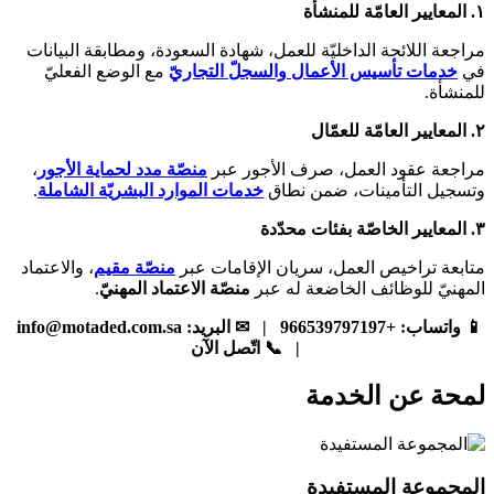
١. المعايير العامّة للمنشأة
مراجعة اللائحة الداخليّة للعمل، شهادة السعودة، ومطابقة البيانات
في
خدمات تأسيس الأعمال والسجلّ التجاريّ
مع الوضع الفعليّ
للمنشأة.
٢. المعايير العامّة للعمّال
مراجعة عقود العمل، صرف الأجور عبر
منصّة مدد لحماية الأجور
،
وتسجيل التأمينات، ضمن نطاق
خدمات الموارد البشريّة الشاملة
.
٣. المعايير الخاصّة بفئات محدّدة
متابعة تراخيص العمل، سريان الإقامات عبر
منصّة مقيم
، والاعتماد
المهنيّ للوظائف الخاضعة له عبر
منصّة الاعتماد المهنيّ
.
📱 واتساب: +966539797197 | ✉ البريد: info@motaded.com.sa
| 📞 اتّصل الآن
لمحة عن الخدمة
المجموعة المستفيدة