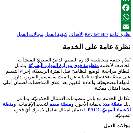
LinkedIn
Facebook
WhatsApp
نظرة عامة
Key benefits
الأهداف
كيفية العمل
مجالات العمل
Email
نظرة عامة على الخدمة
نُقدّم خدمة متخصّصة لإدارة التقييم الذاتيّ السنويّ للمنشآت
الخاضعة لأنظمة
منظومة قوى ووزارة الموارد البشريّة
. يشمل
النطاق مراجعة الوضع النظاميّ قبل الفترة الرسميّة، إجراء التقييم
على منصّة ims.qiwa.sa نيابة عن المنشأة، تفسير التقرير، إدارة
المهلة التصحيحيّة، وإعادة التقييم بعد إغلاق الملاحظات لضمان أعلى
نسبة امتثال ممكنة.
تتكامل الخدمة مع باقي منظومات الامتثال الحكوميّة، بما في
ذلك
منصّة مدد
لحماية الأجور، و
منصّة مقيم
لتجديد الإقامات، و
منصّة
الاعتماد المهنيّ PACC
، لضمان امتثال شامل لا يترك أيّ فجوة
تنظيميّة.
مجالات العمل