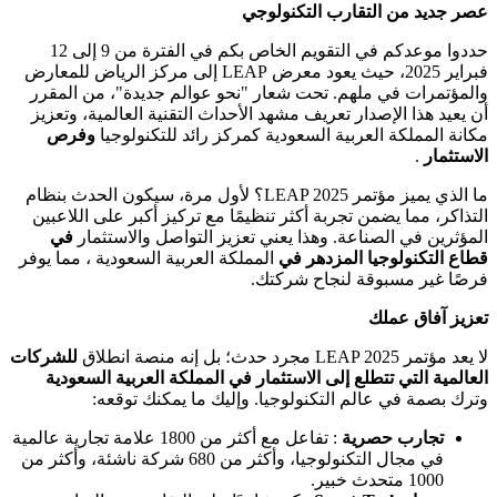
عصر جديد من التقارب التكنولوجي
حددوا موعدكم في التقويم الخاص بكم في الفترة من 9 إلى 12
فبراير 2025، حيث يعود معرض LEAP إلى مركز الرياض للمعارض
والمؤتمرات في ملهم. تحت شعار "نحو عوالم جديدة"، من المقرر
أن يعيد هذا الإصدار تعريف مشهد الأحداث التقنية العالمية، وتعزيز
مكانة المملكة العربية السعودية كمركز رائد للتكنولوجيا
وفرص
الاستثمار
.
ما الذي يميز مؤتمر LEAP 2025؟ لأول مرة، سيكون الحدث بنظام
التذاكر، مما يضمن تجربة أكثر تنظيمًا مع تركيز أكبر على اللاعبين
المؤثرين في الصناعة. وهذا يعني تعزيز التواصل والاستثمار
في
قطاع التكنولوجيا المزدهر في
المملكة العربية السعودية ، مما يوفر
فرصًا غير مسبوقة لنجاح شركتك.
تعزيز آفاق عملك
لا يعد مؤتمر LEAP 2025 مجرد حدث؛ بل إنه منصة انطلاق
للشركات
العالمية التي تتطلع إلى الاستثمار في المملكة العربية السعودية
وترك بصمة في عالم التكنولوجيا. وإليك ما يمكنك توقعه:
تجارب حصرية
: تفاعل مع أكثر من 1800 علامة تجارية عالمية
في مجال التكنولوجيا، وأكثر من 680 شركة ناشئة، وأكثر من
1000 متحدث خبير.