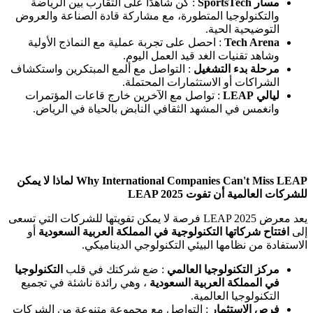
مسار SportsTech
: كن شاهدًا على التقارب بين الرياضة
والتكنولوجيا المتطورة، مع مشاركة قادة الصناعة والعروض
التوضيحية الحية.
Tech Arena
: احصل على تجربة عملية مع النماذج الأولية
وشاهد تقنيات الغد قيد العمل اليوم.
مرحلة بدء التشغيل
: التواصل مع ألمع المبتكرين واستكشاف
الشراكات أو الاستثمارات المحتملة.
ليالي LEAP
: تواصل مع الآخرين خارج قاعات المؤتمرات
وانغمس في المشهد الثقافي النابض بالحياة في الرياض.
Why International Companies Can't Miss LEAP لماذا لا يمكن
للشركات العالمية أن تفوت LEAP 2025
يعد معرض LEAP 2025 فرصة لا يمكن تفويتها للشركات التي تسعى
إلى
افتتاح شركاتها التكنولوجية في المملكة العربية السعودية
أو
الاستفادة من نظامها البيئي التكنولوجي الديناميكي.
مركز التكنولوجيا العالمي
: ضع شركتك في قلب
التكنولوجيا
في المملكة العربية السعودية
، وهي رائدة ناشئة في تجميع
التكنولوجيا العالمية.
فرص الاستثمار
: التواصل مع مجموعة متنوعة من الشركات