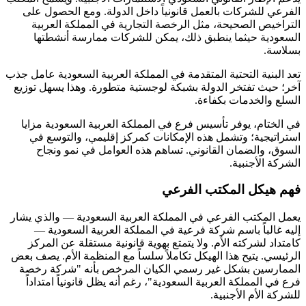
الفرعي للشركات بالعمل قانونياً داخل الدولة. ومع الحصول على
التراخيص الصحيحة، مثل الرخصة التجارية في المملكة العربية
السعودية حيثما ينطبق ذلك، يمكن للشركات ممارسة أنشطتها
بسلاسة.
تعد البنية التحتية المتقدمة في المملكة العربية السعودية عامل جذب
آخر؛ حيث تفتخر الدولة بشبكة لوجستية متطورة. وهذا يسهل توزيع
السلع والخدمات بكفاءة.
في الختام، يوفر تأسيس فرع في المملكة العربية السعودية مزايا
استراتيجية؛ وتشمل هذه الإمكانات كمركز إقليمي، والتوسع في
السوق، والضمان القانوني. تساهم هذه العوامل في نمو ونجاح
الشركة الأجنبية.
فهم هيكل المكتب الفرعي
يعمل المكتب الفرعي في المملكة العربية السعودية — والذي يشار
إليه غالباً باسم شركة فرعية في المملكة العربية السعودية —
كامتداد لشركته الأم. ولا يتمتع بهوية قانونية مستقلة عن المركز
الرئيسي. يتيح هذا الهيكل تكاملاً سلساً مع المنظمة الأم. يصف بعض
الممارسين بشكل غير رسمي الكيان المرخص بأنه "شركة رخصة
فرع في المملكة العربية السعودية"، رغم أنه يظل قانونياً امتداداً
للشركة الأم الأجنبية.