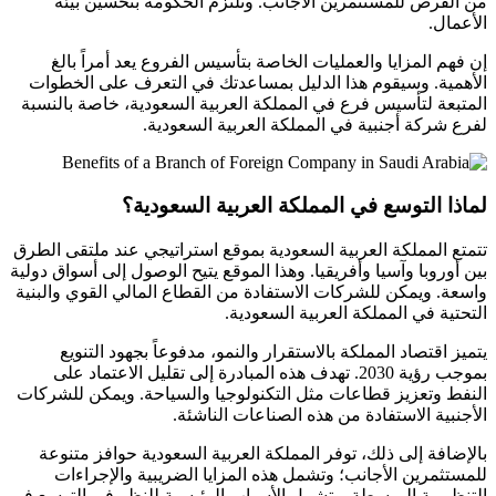
من الفرص للمستثمرين الأجانب. وتلتزم الحكومة بتحسين بيئة
الأعمال.
إن فهم المزايا والعمليات الخاصة بتأسيس الفروع يعد أمراً بالغ
الأهمية. وسيقوم هذا الدليل بمساعدتك في التعرف على الخطوات
المتبعة لتأسيس فرع في المملكة العربية السعودية، خاصة بالنسبة
لفرع شركة أجنبية في المملكة العربية السعودية.
لماذا التوسع في المملكة العربية السعودية؟
تتمتع المملكة العربية السعودية بموقع استراتيجي عند ملتقى الطرق
بين أوروبا وآسيا وأفريقيا. وهذا الموقع يتيح الوصول إلى أسواق دولية
واسعة. ويمكن للشركات الاستفادة من القطاع المالي القوي والبنية
التحتية في المملكة العربية السعودية.
يتميز اقتصاد المملكة بالاستقرار والنمو، مدفوعاً بجهود التنويع
بموجب رؤية 2030. تهدف هذه المبادرة إلى تقليل الاعتماد على
النفط وتعزيز قطاعات مثل التكنولوجيا والسياحة. ويمكن للشركات
الأجنبية الاستفادة من هذه الصناعات الناشئة.
بالإضافة إلى ذلك، توفر المملكة العربية السعودية حوافز متنوعة
للمستثمرين الأجانب؛ وتشمل هذه المزايا الضريبية والإجراءات
التنظيمية المبسطة. وتشمل الأسباب الرئيسية للنظر في التوسع في