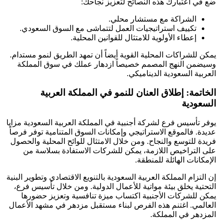
ضع في اعتبارك هذه النصائح لتعزيز نجاحك:
الشراكة مع مستشار محلي.
تكييف استراتيجيات العمل لتتماشى مع السوق السعودي.
إعطاء الأولوية للامتثال للقوانين المحلية.
يمكن للشراكات المحلية القوية أيضاً أن تمهد الطريق لنمو مستدام.
وسيضمن النهج المصمم خصيصاً ازدهار عملك في سوق المملكة
العربية السعودية الديناميكي.
الخاتمة: إطلاق العنان للنمو في المملكة العربية
السعودية
يوفر تأسيس فرع لشركة أجنبية في المملكة العربية السعودية مزايا
عديدة. فالموقع الاستراتيجي وإمكانات السوق المتنامية توفر فرصاً
فريدة للتوسع والنجاح. ومن خلال الامتثال للوائح المحلية والحصول
على التراخيص اللازمة، يمكن للشركات الاستفادة بسلاسة من
الإمكانات الهائلة للمنطقة.
إن التزام المملكة العربية السعودية بالتنويع الاقتصادي وتطوير البنية
التحتية يخلق بيئة مواتية للأعمال الدولية. ومن خلال تأسيس فرع،
يمكن للشركات الأجنبية اكتساب ميزة تنافسية وتعزيز حضورها
العالمي. اغتنم هذه الفرص لبناء مستقبل مزدهر في مشهد الأعمال
المزدهر في المملكة.