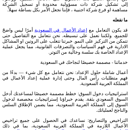
إلى تشكيل شركة ذات مسؤولية محدودة أو تسجيل الشركة
مساهمة او فرع شركة اجنبية ، فإننا نجعل الأمر بكل بساطة سهلاً
.
ما نفعله
قد يكون التعامل مع
إعداد الأعمال في السعودية
أمرًا ليس واضحً
للجميع، ولكننا نعمل على تبسيطه. نحن نتعامل مع التفاصيل حتى
تتمكن من التركيز على النمو. خبرتنا تتغلب على الروتين او المشاكل
الادارية في فهم السياسات والتصزفات القانونية، مما يجعل عملية
الإعداد الخاصة بك سلسة وخالية من التوتر
.
خدماتنا - مصممة خصيصًا لنجاحك في السعودية
أعمال شاملة حلول الإعداد: نحن نتعامل مع كل شيء — بدءًا من
فهم متطلبات رأس المال وحتى إدارة عملية إعداد الأعمال في
المملكة العربية السعودية
.
استراتيجيات دخول السوق: خطط مصممة خصيصًا لمساعدتك أدخل
السوق السعودي بثقة. يقدم خبراؤنا إستراتيجيات مخصصة لدخول
السوق إلى المملكة العربية السعودية، مما يضمن الإطلاق السلس
والناجح لعملياتك
.
التراخيص والتصاريح: نساعدك في الحصول على جميع تراخيص
الأعمال اللازمة في المملكة العربية السعودية، بما في ذلك