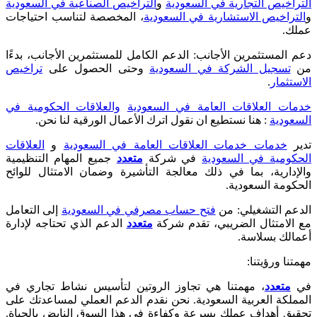
التراخيص التجارية في السعودية
و
التراخيص الصناعية في السعودية
و
التراخيص الاستشارية في السعودية
، المخصصة لتناسب احتياجات
عملك
.
دعم المستثمرين الأجانب: الدعم الكامل للمستثمرين الأجانب، بدءًا
من
تسجيل الشركة في السعودية
وحتى الحصول على
تراخيص
الاستثمار
.
خدمات
العلاقات العامة في السعودية
والعلاقات الحكومية في
السعودية
: هنا نستطيع ان نقول اترك الأعمال الورقية لنا نحن.
تدير
خدمات خدمات العلاقات العامة في السعودية
و
العلاقات
الحكومية في السعودية
في شركة
متعدد
جميع المهام التنظيمية
والإدارية، بما في ذلك معالجة التأشيرة وضمان الامتثال للوائح
الحكومة السعودية
.
الدعم التشغيلي: من
فتح حساب مصرفي في السعودية
إلى التعامل
مع الامتثال الضريبي، تقدم شركة
متعدد
الدعم الذي تحتاجه لإدارة
أعمالك بسلاسة
.
مهمتنا ورؤيتنا:
في
متعدد
، مهمتنا هي تجاوز الروتين لتأسيس نشاط تجاري في
المملكة العربية السعودية. نحن نقدم الدعم العملي لمساعدتك على
تحقيق أهداف عملك بسرعة وكفاءة في هذا السوق النابض بالحياة.