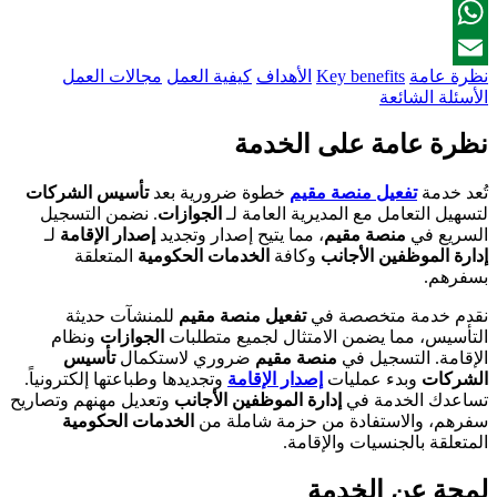
Facebook
WhatsApp
نظرة عامة
Key benefits
الأهداف
كيفية العمل
مجالات العمل
Email
الأسئلة الشائعة
نظرة عامة على الخدمة
تُعد خدمة
تفعيل منصة مقيم
خطوة ضرورية بعد
تأسيس الشركات
لتسهيل التعامل مع المديرية العامة لـ
الجوازات
. نضمن التسجيل
السريع في
منصة مقيم
، مما يتيح إصدار وتجديد
إصدار الإقامة
لـ
إدارة الموظفين الأجانب
وكافة
الخدمات الحكومية
المتعلقة
بسفرهم.
نقدم خدمة متخصصة في
تفعيل منصة مقيم
للمنشآت حديثة
التأسيس، مما يضمن الامتثال لجميع متطلبات
الجوازات
ونظام
الإقامة. التسجيل في
منصة مقيم
ضروري لاستكمال
تأسيس
الشركات
وبدء عمليات
إصدار الإقامة
وتجديدها وطباعتها إلكترونياً.
تساعدك الخدمة في
إدارة الموظفين الأجانب
وتعديل مهنهم وتصاريح
سفرهم، والاستفادة من حزمة شاملة من
الخدمات الحكومية
المتعلقة بالجنسيات والإقامة.
لمحة عن الخدمة