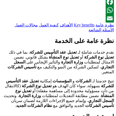
LinkedIn
Facebook
WhatsApp
نظرة عامة
Key benefits
الأهداف
كيفية العمل
مجالات العمل
Email
الأسئلة الشائعة
نظرة عامة على الخدمة
نقدم خدمات شاملة لـ
تعديل عقد التأسيس للشركة
، بما في ذلك
تعديل نوع الشركة
أو
تعديل نوع المنشأة
بشكل قانوني. نضمن
الامتثال لمتطلبات
وزارة التجارة
والتأثير الإيجابي على
السجل
التجاري
، لتمكين الشركة من النمو والتكيف مع
تأسيس الشركات
المتغير.
تتيح خدمتنا لـ
الشركات
و
المؤسسات
إمكانية
تعديل عقد التأسيس
للشركة
بسهولة، سواء كان الهدف هو
تعديل نوع الشركة
(كالانتقال
من ذات مسؤولية محدودة إلى مساهمة مقفلة) أو
تعديل نوع
المنشأة
. نضمن مطابقة التعديلات لمتطلبات
وزارة التجارة
، وتحديث
السجل التجاري
، وإتمام جميع الإجراءات اللازمة لضمان سريان
تأسيس الشركات
الجديد والتوافق مع
نظام الشركات الجديد
.