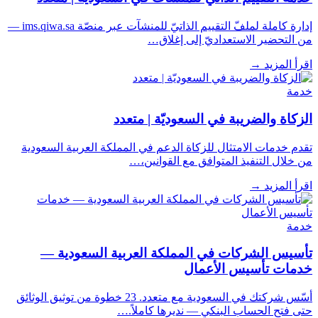
إدارة كاملة لملفّ التقييم الذاتيّ للمنشآت عبر منصّة ims.qiwa.sa —
من التحضير الاستعداديّ إلى إغلاق…
اقرأ المزيد
→
خدمة
الزكاة والضريبة في السعوديّة | متعدد
تقدم خدمات الامتثال للزكاة الدعم في المملكة العربية السعودية
من خلال التنفيذ المتوافق مع القوانين،…
اقرأ المزيد
→
خدمة
تأسيس الشركات في المملكة العربية السعودية —
خدمات تأسيس الأعمال
أسّس شركتك في السعودية مع متعدد. 23 خطوة من توثيق الوثائق
حتى فتح الحساب البنكي — نديرها كاملاً.…