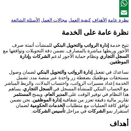
Facebook
WhatsApp
نظرة عامة
الأهداف
كيفية العمل
مجالات العمل
الأسئلة الشائعة
Email
نظرة عامة على الخدمة
تتيح خدمة
إدارة الرواتب والتحويل البنكي
للمنشآت أتمتة صرف
الأجور وربطها مباشرة بالمصارف. نضمن دقة التحويلات وتوافقها مع
السجل التجاري
ونظام حماية الأجور لدعم
الشركات
و
إدارة
الموظفين
.
نساعدك في تفعيل
إدارة الرواتب والتحويل البنكي
لضمان وصول
مستحقات موظفيك بضغطة زر واحدة عبر منصة مدد. تشمل
الخدمة إعداد مسيرات الرواتب، واحتساب البدلات، والربط المباشر
مع الحساب البنكي للمنشأة المسجل في
السجل التجاري
. يساهم
هذا النظام في توفير الوقت على
المدير العام
، ويمنح
المستثمر
تقارير مالية دقيقة تعزز من شفافية
إدارة الموظفين
. نحن نضمن
توافق كافة العمليات مع متطلبات
الخدمات الحكومية
لضمان
استقرار نمو
الشركات
في مراحل
تأسيس الشركات
.
أهداف