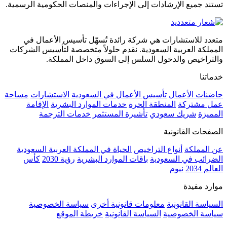
تستند جميع الإرشادات إلى الإجراءات والمنصات الحكومية الرسمية.
متعدد للاستشارات هي شركة رائدة تُسهّل تأسيس الأعمال في
المملكة العربية السعودية. نقدم حلولاً متخصصة لتأسيس الشركات
والتراخيص والدخول السلس إلى السوق داخل المملكة.
خدماتنا
حاضنات الأعمال
تأسيس الأعمال في السعودية
الاستشارات
مساحة
عمل مشتركة
المنطقة الحرة
خدمات الموارد البشرية
الإقامة
المميزة
شريك سعودي
تأشيرة المستثمر
خدمات الترجمة
الصفحات القانونية
عن المملكة
أنواع التراخيص
الحياة في المملكة العربية السعودية
الضرائب في السعودية
باقات الموارد البشرية
رؤية 2030
كأس
العالم 2034
نيوم
موارد مفيدة
السياسة القانونية
معلومات قانونية أخرى
سياسة الخصوصية
سياسة الخصوصية
السياسة القانونية
خريطة الموقع