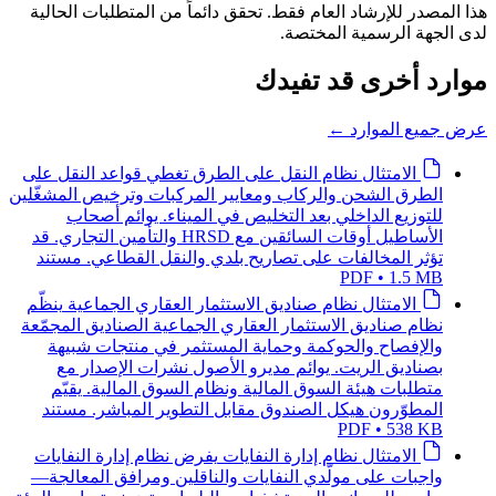
هذا المصدر للإرشاد العام فقط. تحقق دائماً من المتطلبات الحالية
لدى الجهة الرسمية المختصة.
موارد أخرى قد تفيدك
عرض جميع الموارد
←
الامتثال
نظام النقل على الطرق
تغطي قواعد النقل على
الطرق الشحن والركاب ومعايير المركبات وترخيص المشغّلين
للتوزيع الداخلي بعد التخليص في الميناء. يوائم أصحاب
الأساطيل أوقات السائقين مع HRSD والتأمين التجاري. قد
تؤثر المخالفات على تصاريح بلدي والنقل القطاعي.
مستند
PDF • 1.5 MB
الامتثال
نظام صناديق الاستثمار العقاري الجماعية
ينظّم
نظام صناديق الاستثمار العقاري الجماعية الصناديق المجمّعة
والإفصاح والحوكمة وحماية المستثمر في منتجات شبيهة
بصناديق الريت. يوائم مديرو الأصول نشرات الإصدار مع
متطلبات هيئة السوق المالية ونظام السوق المالية. يقيّم
المطوّرون هيكل الصندوق مقابل التطوير المباشر.
مستند
PDF • 538 KB
الامتثال
نظام إدارة النفايات
يفرض نظام إدارة النفايات
واجبات على مولّدي النفايات والناقلين ومرافق المعالجة—