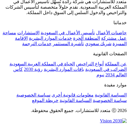
متعدد للاستشارات هي شركة رائدة تُسهّل تأسيس الأعمال في
المملكة العربية السعودية. نقدم حلولاً متخصصة لتأسيس الشركات
والتراخيص والدخول السلس إلى السوق داخل المملكة.
خدماتنا
حاضنات الأعمال
تأسيس الأعمال في السعودية
الاستشارات
مساحة
عمل مشتركة
المنطقة الحرة
خدمات الموارد البشرية
الإقامة
المميزة
شريك سعودي
تأشيرة المستثمر
خدمات الترجمة
الصفحات القانونية
عن المملكة
أنواع التراخيص
الحياة في المملكة العربية السعودية
الضرائب في السعودية
باقات الموارد البشرية
رؤية 2030
كأس
العالم 2034
نيوم
موارد مفيدة
السياسة القانونية
معلومات قانونية أخرى
سياسة الخصوصية
سياسة الخصوصية
السياسة القانونية
خريطة الموقع
ⓒ 2026 متعدد للاستشارات. جميع الحقوق محفوظة.