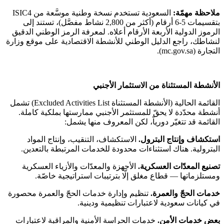
ملاحظة مهمّة:
السعودية تستخدم نسخة وطنية موسَّعة من ISIC4
بتقسيمات 5-6 أرقام (أكثر من 2,800 نشاط مفصَّل)، تستند إلى
الرموز الدولية الأربعة الأرقام أعلاه. لمعرفة الرمز الوطني الدقيق
لنشاطك، راجع الدليل الوطني للأنشطة الاقتصادية على موقع وزارة
التجارة (mc.gov.sa).
الأنشطة المستثناة من الاستثمار الأجنبي
القائمة الحالية (الأنشطة المستثناة Excluded Activities List) تشمل
أنشطة محدّدة لا يحقّ للمستثمر الأجنبي ممارستها بملكية كاملة.
القائمة قد تتغيّر دورياً، لكن المعروف منها يشمل:
استكشاف وإنتاج البترول.
الاستكشاف، التنقيب، وإنتاج المواد
البترولية. هناك استثناءات محدودة للخدمات المرتبطة بالتعدين.
تصنيع المعدّات العسكرية.
الأجهزة والمعدّات والأزياء العسكرية
ومستلزماتها — قطاع مغلق إلّا بترتيبات استراتيجية خاصّة.
خدمات الحجّ والعمرة.
تنظيم وإدارة خدمات الحجّ والعمرة محصورة
في كيانات سعودية لاعتبارات تنظيمية ودينية.
بعض خدمات الأمن.
خدمات الحراسة الأمنية والمراقبة لاعتبارات