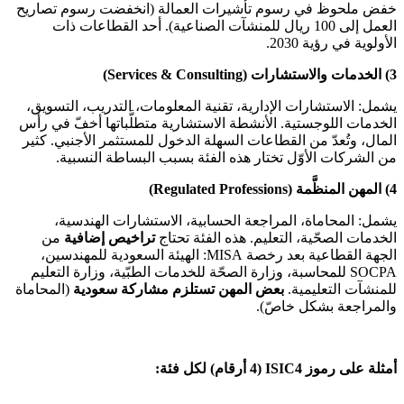
خفض ملحوظ في رسوم تأشيرات العمالة (انخفضت رسوم تصاريح
العمل إلى 100 ريال للمنشآت الصناعية). أحد القطاعات ذات
الأولوية في رؤية 2030.
3) الخدمات والاستشارات (Services & Consulting)
يشمل: الاستشارات الإدارية، تقنية المعلومات، التدريب، التسويق،
الخدمات اللوجستية. الأنشطة الاستشارية متطلَّباتها أخفّ في رأس
المال، وتُعدّ من القطاعات السهلة الدخول للمستثمر الأجنبي. كثير
من الشركات الأوّل تختار هذه الفئة بسبب البساطة النسبية.
4) المهن المنظَّمة (Regulated Professions)
يشمل: المحاماة، المراجعة الحسابية، الاستشارات الهندسية،
الخدمات الصحّية، التعليم. هذه الفئة تحتاج
تراخيص إضافية
من
الجهة القطاعية بعد رخصة MISA: الهيئة السعودية للمهندسين،
SOCPA للمحاسبة، وزارة الصحّة للخدمات الطبّية، وزارة التعليم
للمنشآت التعليمية.
بعض المهن تستلزم مشاركة سعودية
(المحاماة
والمراجعة بشكل خاصّ).
أمثلة على رموز ISIC4 (4 أرقام) لكل فئة: