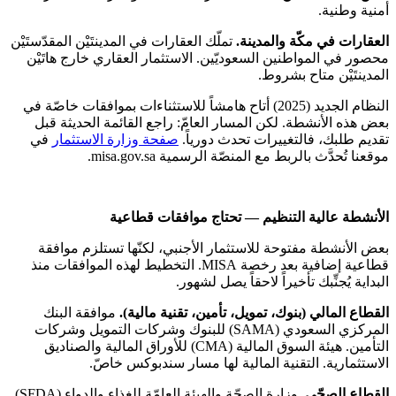
أمنية وطنية.
العقارات في مكّة والمدينة.
تملّك العقارات في المدينتَيْن المقدّستَيْن
محصور في المواطنين السعوديّين. الاستثمار العقاري خارج هاتَيْن
المدينتَيْن متاح بشروط.
النظام الجديد (2025) أتاح هامشاً للاستثناءات بموافقات خاصّة في
بعض هذه الأنشطة. لكن المسار العامّ: راجع القائمة الحديثة قبل
تقديم طلبك، فالتغييرات تحدث دورياً.
صفحة وزارة الاستثمار
في
موقعنا تُحدَّث بالربط مع المنصّة الرسمية misa.gov.sa.
الأنشطة عالية التنظيم — تحتاج موافقات قطاعية
بعض الأنشطة مفتوحة للاستثمار الأجنبي، لكنّها تستلزم موافقة
قطاعية إضافية بعد رخصة MISA. التخطيط لهذه الموافقات منذ
البداية يُجنِّبك تأخيراً لاحقاً يصل لشهور.
القطاع المالي (بنوك، تمويل، تأمين، تقنية مالية).
موافقة البنك
المركزي السعودي (SAMA) للبنوك وشركات التمويل وشركات
التأمين. هيئة السوق المالية (CMA) للأوراق المالية والصناديق
الاستثمارية. التقنية المالية لها مسار سندبوكس خاصّ.
القطاع الصحّي.
وزارة الصحّة والهيئة العامّة للغذاء والدواء (SFDA)