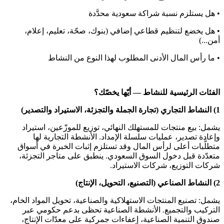
• هل يستلزم نسبة شراكة سعودية محدَّدة
• هل يخضع لتنظيم قطاعي إضافي (بنوك، صحّة، تعليم، إعلام،
أمن...)
• ما رأس المال الأدنى المطلوب لهذا النوع من النشاط
الفئات الرئيسية للنشاط — أيّها يخصّك؟
1) النشاط التجاري (تجارة الجملة والتجزئة، الاستيراد والتصدير)
يشمل: بيع منتجات للمستهلك النهائي، توزيع للموزّعين، استيراد
وإعادة تصدير، عمليات سلسلة الإمداد. الأنشطة التجارية لها
متطلَّبات أعلى لرأس المال وقد تستلزم إثبات الخبرة في أسواق
متعدّدة قبل دخول السوق السعودي. ينطبق على متاجر التجزئة،
شركات التوزيع، شركات الاستيراد.
2) النشاط الصناعي (التصنيع، التحويل، الإنتاج)
يشمل: تصنيع المنتجات الاستهلاكية والصناعية، تحويل المواد الخام،
التركيب والتجميع. الأنشطة الصناعية تحظى بدعم حكومي عبر
صندوق التنمية الصناعية، إعفاءات جمركية على معدّات الإنتاج،