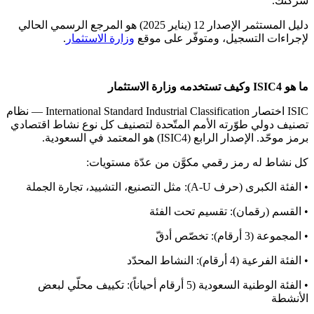
شركتك.
دليل المستثمر الإصدار 12 (يناير 2025) هو المرجع الرسمي الحالي
لإجراءات التسجيل، ومتوفّر على موقع
وزارة الاستثمار
.
ما هو ISIC4 وكيف تستخدمه وزارة الاستثمار
ISIC اختصار International Standard Industrial Classification — نظام
تصنيف دولي طوّرته الأمم المتّحدة لتصنيف كل نوع نشاط اقتصادي
برمز موحّد. الإصدار الرابع (ISIC4) هو المعتمد في السعودية.
كل نشاط له رمز رقمي مكوَّن من عدّة مستويات:
• الفئة الكبرى (حرف A-U): مثل التصنيع، التشييد، تجارة الجملة
• القسم (رقمان): تقسيم تحت الفئة
• المجموعة (3 أرقام): تخصّص أدقّ
• الفئة الفرعية (4 أرقام): النشاط المحدّد
• الفئة الوطنية السعودية (5 أرقام أحياناً): تكييف محلّي لبعض
الأنشطة