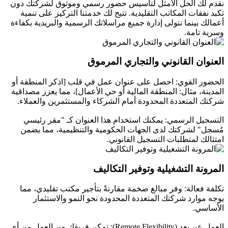
نقدم لك الحل الأمثل لتأسيس حضور رسمي وموثوق لشركتك دون
تكبد نفقات المكاتب التقليدية. تتيح لك خدمتنا التركيز على تنمية
أعمالك بينما نتولى إدارة جميع مراسلاتك الرسمية والبريدية بكفاءة
وسرية تامة.
العنوان القانوني والتجاري المرموق
الحضور القوي: احصل على عنوان عمل في قلب [اذكر المنطقة أو
المدينة، مثال: المنطقة المالية أو حي الأعمال]، مما يعزز مصداقية
شركتك المتعددة المحدودة أمام الشركاء والمستثمرين والعملاء.
التسجيل الرسمي: يمكنك استخدام هذا العنوان كـ "مقر رئيسي
مُسجل" لشركتك لدى الجهات الحكومية والتنظيمية، مما يضمن
امتثالك لمتطلبات التسجيل القانوني.
المرونة التشغيلية وتوفير التكاليف
تكلفة فعالة: وفر مبالغ ضخمة مقارنةً بتأجير مكتب تقليدي، مما
يوجه موارد شركتك المتعددة المحدودة نحو النمو والاستثمار
الأساسي.
العمل عن بعد (Remote Flexibility): تمكن فريقك من العمل من أي