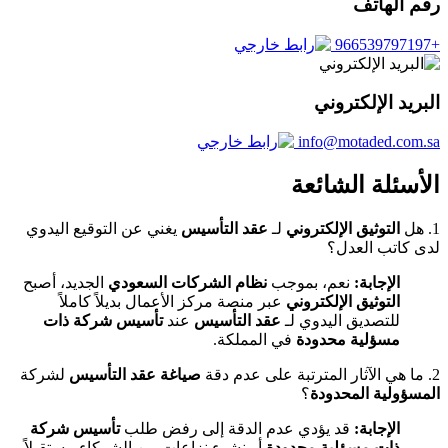
رقم الهاتف
+966539797197
البريد الإلكتروني
info@motaded.com.sa
الأسئلة الشائعة
1. هل
التوثيق الإلكتروني
لـ
عقد التأسيس
يغني عن التوقيع اليدوي
لدى كاتب العدل؟
الإجابة:
نعم، بموجب
نظام الشركات السعودي
الجديد، أصبح
التوثيق الإلكتروني
عبر منصة مركز الأعمال بديلاً كاملاً
للتصديق اليدوي لـ
عقد التأسيس
عند
تأسيس شركة ذات
مسؤلية محدودة
في المملكة.
2. ما هي الآثار المترتبة على عدم دقة
صياغة عقد التأسيس
لشركة
المسؤولية المحدودة
؟
الإجابة:
قد يؤدي عدم الدقة إلى رفض طلب
تأسيس شركة
ذات مسؤلية محدودة
أو نشوء نزاعات بين الشركاء مستقبلاً