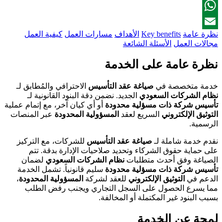
Facebook
WhatsApp
نظرة عامة
Key benefits
الأهداف
مسارات العمل
كيفية العمل
Email
مجالات العمل
الأسئلة الشائعة
نظرة عامة على الخدمة
خدمة متخصصة في
صياغة عقد التأسيس
الاحترافي والمُطابق لـ
نظام الشركات السعودي
الجديد. نضمن دقة البنود القانونية لـ
تأسيس شركة ذات مسؤلية محدودة
أو أي كيان آخر، مع إتمام عملية
التوثيق الإلكتروني
السريع لعقد
المسؤولية المحدودة
عبر المنصات
الرسمية.
نقدم خدمة شاملة لـ
صياغة عقد التأسيس
للشركات، مع التركيز
على حماية حقوق الشركاء وتحديد صلاحيات الإدارة بدقة. تتم
الصياغة وفق أحدث متطلبات
نظام الشركات السعودي
لضمان
تأسيس شركة ذات مسؤلية محدودة
سليم قانونياً. تشمل الخدمة
الدعم في
التوثيق الإلكتروني
للعقد لشركة
المسؤولية المحدودة
،
مما يسرع الحصول على السجل التجاري ويجنب رفض الطلب
بسبب البنود غير المكتملة أو المخالفة.
لمحة عن الخدمة