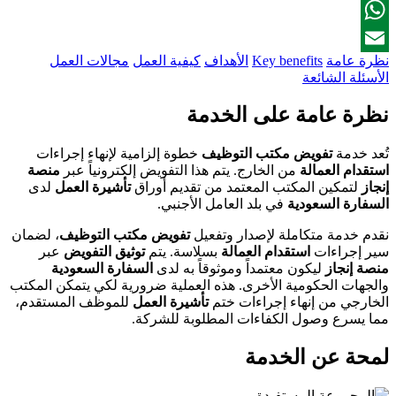
Facebook
WhatsApp
نظرة عامة
Key benefits
الأهداف
كيفية العمل
مجالات العمل
Email
الأسئلة الشائعة
نظرة عامة على الخدمة
تُعد خدمة
تفويض مكتب التوظيف
خطوة إلزامية لإنهاء إجراءات
استقدام العمالة
من الخارج. يتم هذا التفويض إلكترونياً عبر
منصة
إنجاز
لتمكين المكتب المعتمد من تقديم أوراق
تأشيرة العمل
لدى
السفارة السعودية
في بلد العامل الأجنبي.
نقدم خدمة متكاملة لإصدار وتفعيل
تفويض مكتب التوظيف
، لضمان
سير إجراءات
استقدام العمالة
بسلاسة. يتم
توثيق التفويض
عبر
منصة إنجاز
ليكون معتمداً وموثوقاً به لدى
السفارة السعودية
والجهات الحكومية الأخرى. هذه العملية ضرورية لكي يتمكن المكتب
الخارجي من إنهاء إجراءات ختم
تأشيرة العمل
للموظف المستقدم،
مما يسرع وصول الكفاءات المطلوبة للشركة.
لمحة عن الخدمة