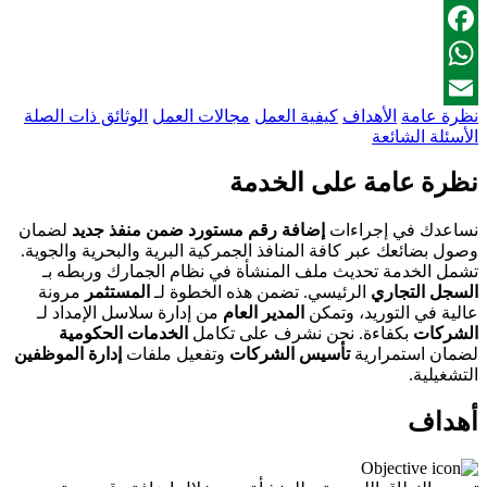
LinkedIn
Facebook
WhatsApp
نظرة عامة
الأهداف
كيفية العمل
مجالات العمل
الوثائق ذات الصلة
Email
الأسئلة الشائعة
نظرة عامة على الخدمة
نساعدك في إجراءات
إضافة رقم مستورد ضمن منفذ جديد
لضمان
وصول بضائعك عبر كافة المنافذ الجمركية البرية والبحرية والجوية.
تشمل الخدمة تحديث ملف المنشأة في نظام الجمارك وربطه بـ
السجل التجاري
الرئيسي. تضمن هذه الخطوة لـ
المستثمر
مرونة
عالية في التوريد، وتمكن
المدير العام
من إدارة سلاسل الإمداد لـ
الشركات
بكفاءة. نحن نشرف على تكامل
الخدمات الحكومية
لضمان استمرارية
تأسيس الشركات
وتفعيل ملفات
إدارة الموظفين
التشغيلية.
أهداف