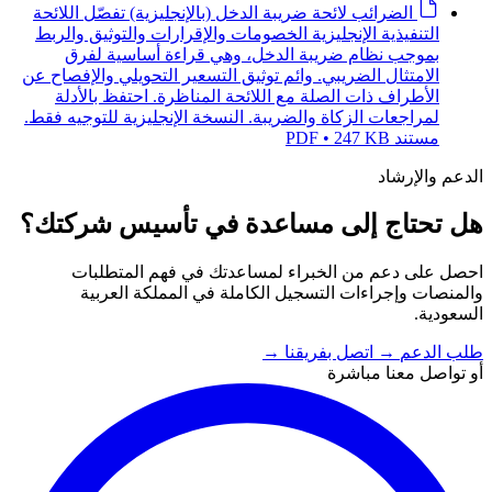
الضرائب
لائحة ضريبة الدخل (بالإنجليزية)
تفصّل اللائحة
التنفيذية الإنجليزية الخصومات والإقرارات والتوثيق والربط
بموجب نظام ضريبة الدخل، وهي قراءة أساسية لفرق
الامتثال الضريبي. وائم توثيق التسعير التحويلي والإفصاح عن
الأطراف ذات الصلة مع اللائحة المناظرة. احتفظ بالأدلة
لمراجعات الزكاة والضريبة. النسخة الإنجليزية للتوجيه فقط.
مستند PDF • 247 KB
الدعم والإرشاد
هل تحتاج إلى مساعدة في تأسيس شركتك؟
احصل على دعم من الخبراء لمساعدتك في فهم المتطلبات
والمنصات وإجراءات التسجيل الكاملة في المملكة العربية
السعودية.
طلب الدعم
→
اتصل بفريقنا
→
أو تواصل معنا مباشرة