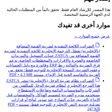
هذا المصدر للإرشاد العام فقط. تحقق دائماً من المتطلبات الحالية
لدى الجهة الرسمية المختصة.
موارد أخرى قد تفيدك
عرض جميع الموارد
←
الضرائب
اللائحة التنفيذية لضريبة القيمة المضافة
(بالإنجليزية)
تفصّل الترجمة الإنجليزية للائحة التنفيذية لضريبة
القيمة المضافة من ZATCA عتبات التسجيل والتوريدات
الخاضعة والفوترة والإقرارات والمخططات الخاصة. تدعم
فرق الضريبة والمالية ربط ERP وفاتورة مع دليل الحسابات
وعقود الضريبة. النسخة الإنجليزية للتوجيه فقط؛ تحقق من
العربية والتعاميم الحية قبل الإيداع.
مستند PDF • 4.3 MB
الضرائب
نظام ضريبة الدخل (بالإنجليزية)
تنشر ZATCA
هذا المرجع الإنجليزي لنظام ضريبة الدخل للمكلفين من
الشركات والمؤسسات الدائمة وتفاعلات الاستقطاع.
يستخدمه مديرو الضريبة لتصميم الهياكل والمخصصات قبل
الإيداع بالعربية. حدّث النماذج عند صدور لوائح أو قرارات
تعديلية جديدة. النص الإنجليزي للتوجيه فقط.
مستند PDF •
247 KB