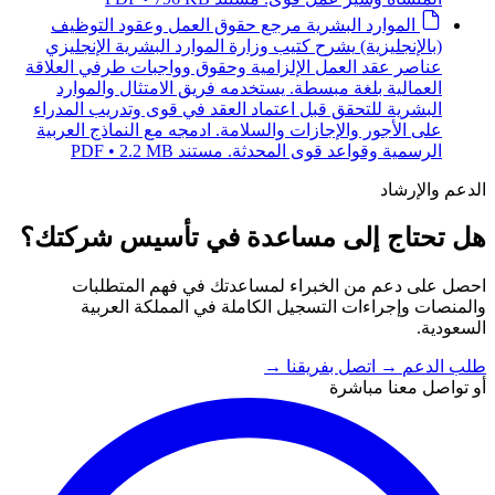
الموارد البشرية
مرجع حقوق العمل وعقود التوظيف
(بالإنجليزية)
يشرح كتيب وزارة الموارد البشرية الإنجليزي
عناصر عقد العمل الإلزامية وحقوق وواجبات طرفي العلاقة
العمالية بلغة مبسطة. يستخدمه فريق الامتثال والموارد
البشرية للتحقق قبل اعتماد العقد في قوى وتدريب المدراء
على الأجور والإجازات والسلامة. ادمجه مع النماذج العربية
الرسمية وقواعد قوى المحدثة.
مستند PDF • 2.2 MB
الدعم والإرشاد
هل تحتاج إلى مساعدة في تأسيس شركتك؟
احصل على دعم من الخبراء لمساعدتك في فهم المتطلبات
والمنصات وإجراءات التسجيل الكاملة في المملكة العربية
السعودية.
طلب الدعم
→
اتصل بفريقنا
→
أو تواصل معنا مباشرة