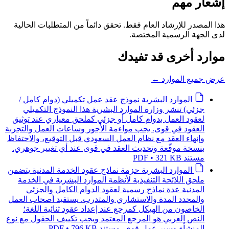
إشعار مهم
هذا المصدر للإرشاد العام فقط. تحقق دائماً من المتطلبات الحالية
لدى الجهة الرسمية المختصة.
موارد أخرى قد تفيدك
عرض جميع الموارد
←
الموارد البشرية
نموذج عقد عمل تكميلي (دوام كامل /
جزئي)
تنشر وزارة الموارد البشرية هذا النموذج التكميلي
لعقود العمل بدوام كامل أو جزئي كملحق معياري عند توثيق
العقود في قوى. يجب مواءمة الأجور وساعات العمل والتجربة
وإنهاء العقد مع نظام العمل السعودي قبل التوقيع، والاحتفاظ
بنسخة موقّعة وتحديث العقد في قوى عند أي تغيير جوهري.
مستند PDF • 321 KB
الموارد البشرية
حزمة نماذج عقود الخدمة المدنية
يتضمن
ملحق اللائحة التنفيذية لأنظمة الموارد البشرية في الخدمة
المدنية عدة نماذج رسمية لعقود الدوام الكامل والجزئي
والمحدد المدة والاستشاري والمتدرب. يستفيد أصحاب العمل
الخاصون من الهيكل كمرجع عند إعداد عقود ثنائية اللغة؛
النص العربي هو المرجع المعتمد ويجب تكييف الحقول مع نوع
المنشأة وسير عمل قوى.
مستند PDF • 796 KB