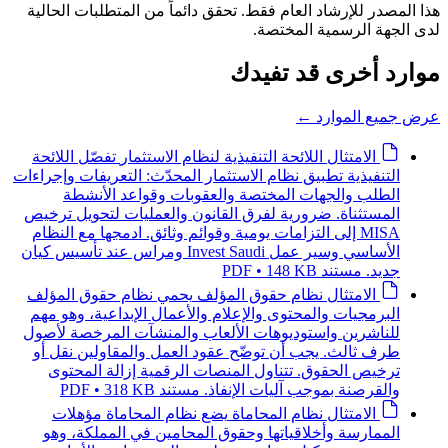
هذا المصدر للإرشاد العام فقط. تحقق دائماً من المتطلبات الحالية
لدى الجهة الرسمية المختصة.
موارد أخرى قد تفيدك
عرض جميع الموارد
←
الامتثال
اللائحة التنفيذية لنظام الاستثمار
تفصّل اللائحة
التنفيذية تطبيق نظام الاستثمار المحدّث: التعريفات وإجراءات
الطلب والجهات المختصة والعقوبات وقواعد الأنشطة
المستثناة. ضرورية لفرق القانون والعمليات لتحويل ترخيص
MISA إلى التزامات يومية وقوائم وثائق. ادمجها مع النظام
الأساسي وسير عمل Invest Saudi ومراس عند تأسيس كيان
جديد.
مستند PDF • 148 KB
الامتثال
نظام حقوق المؤلف
يحمي نظام حقوق المؤلف
البرمجيات والمحتوى والإعلام والأعمال الإبداعية، وهو مهم
للناشرين واستوديوهات الألعاب والمنشآت المرخصة لأصول
طرف ثالث. يجب أن توضّح عقود العمل والمقاولين نقل أو
ترخيص الحقوق. تتناول المنصات الرقمية إزالة المحتوى
والقرصنة بموجب آليات الإنفاذ.
مستند PDF • 318 KB
الامتثال
نظام المحاماة
يضع نظام المحاماة مؤهلات
الممارسة وأخلاقياتها وحقوق المحامين في المملكة، وهو