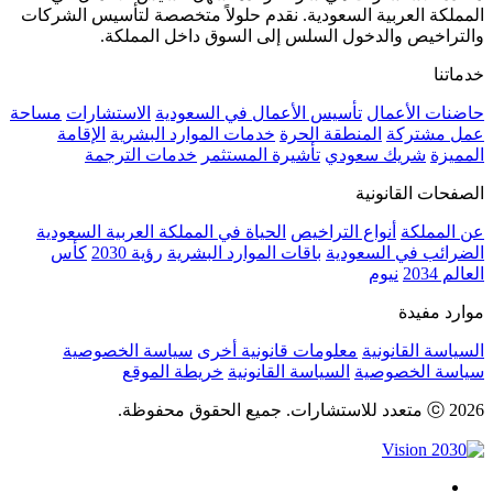
المملكة العربية السعودية. نقدم حلولاً متخصصة لتأسيس الشركات
والتراخيص والدخول السلس إلى السوق داخل المملكة.
خدماتنا
حاضنات الأعمال
تأسيس الأعمال في السعودية
الاستشارات
مساحة
عمل مشتركة
المنطقة الحرة
خدمات الموارد البشرية
الإقامة
المميزة
شريك سعودي
تأشيرة المستثمر
خدمات الترجمة
الصفحات القانونية
عن المملكة
أنواع التراخيص
الحياة في المملكة العربية السعودية
الضرائب في السعودية
باقات الموارد البشرية
رؤية 2030
كأس
العالم 2034
نيوم
موارد مفيدة
السياسة القانونية
معلومات قانونية أخرى
سياسة الخصوصية
سياسة الخصوصية
السياسة القانونية
خريطة الموقع
ⓒ 2026 متعدد للاستشارات. جميع الحقوق محفوظة.