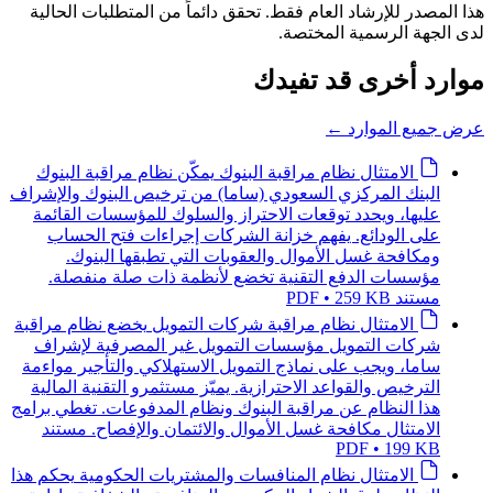
هذا المصدر للإرشاد العام فقط. تحقق دائماً من المتطلبات الحالية
لدى الجهة الرسمية المختصة.
موارد أخرى قد تفيدك
عرض جميع الموارد
←
الامتثال
نظام مراقبة البنوك
يمكّن نظام مراقبة البنوك
البنك المركزي السعودي (ساما) من ترخيص البنوك والإشراف
عليها، ويحدد توقعات الاحتراز والسلوك للمؤسسات القائمة
على الودائع. يفهم خزانة الشركات إجراءات فتح الحساب
ومكافحة غسل الأموال والعقوبات التي تطبقها البنوك.
مؤسسات الدفع التقنية تخضع لأنظمة ذات صلة منفصلة.
مستند PDF • 259 KB
الامتثال
نظام مراقبة شركات التمويل
يخضع نظام مراقبة
شركات التمويل مؤسسات التمويل غير المصرفية لإشراف
ساما، ويجب على نماذج التمويل الاستهلاكي والتأجير مواءمة
الترخيص والقواعد الاحترازية. يميّز مستثمرو التقنية المالية
هذا النظام عن مراقبة البنوك ونظام المدفوعات. تغطي برامج
الامتثال مكافحة غسل الأموال والائتمان والإفصاح.
مستند
PDF • 199 KB
الامتثال
نظام المنافسات والمشتريات الحكومية
يحكم هذا