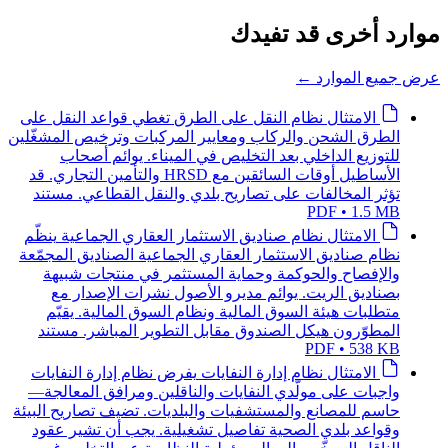
موارد أخرى قد تفيدك
عرض جميع الموارد
←
الامتثال
نظام النقل على الطرق
تغطي قواعد النقل على
الطرق الشحن والركاب ومعايير المركبات وترخيص المشغّلين
للتوزيع الداخلي بعد التخليص في الميناء. يوائم أصحاب
الأساطيل أوقات السائقين مع HRSD والتأمين التجاري. قد
تؤثر المخالفات على تصاريح بلدي والنقل القطاعي.
مستند
PDF • 1.5 MB
الامتثال
نظام صناديق الاستثمار العقاري الجماعية
ينظّم
نظام صناديق الاستثمار العقاري الجماعية الصناديق المجمّعة
والإفصاح والحوكمة وحماية المستثمر في منتجات شبيهة
بصناديق الريت. يوائم مديرو الأصول نشرات الإصدار مع
متطلبات هيئة السوق المالية ونظام السوق المالية. يقيّم
المطوّرون هيكل الصندوق مقابل التطوير المباشر.
مستند
PDF • 538 KB
الامتثال
نظام إدارة النفايات
يفرض نظام إدارة النفايات
واجبات على مولّدي النفايات والناقلين ومرافق المعالجة—
حاسم للمصانع والمستشفيات والبلديات. تضيف تصاريح البيئة
وقواعد بلدي الصحية تفاصيل تشغيلية. يجب أن تشير عقود