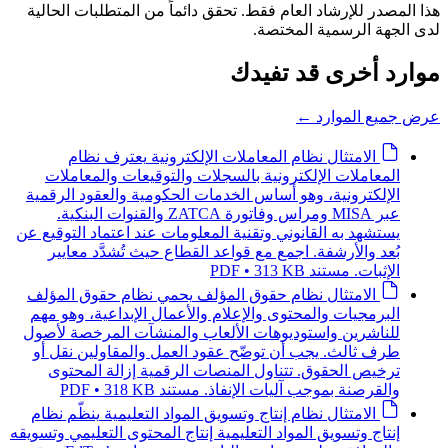
هذا المصدر للإرشاد العام فقط. تحقق دائماً من المتطلبات الحالية
لدى الجهة الرسمية المختصة.
موارد أخرى قد تفيدك
عرض جميع الموارد
←
الامتثال
نظام المعاملات الإلكترونية
يعترف نظام
المعاملات الإلكترونية بالسجلات والتوقيعات والمعاملات
الإلكترونية، وهو أساس الخدمات الحكومية والعقود الرقمية
عبر MISA ومراس وفاتورة ZATCA والقنوات البنكية.
يستشهد به القانوني وتقنية المعلومات عند اعتماد التوقيع عن
بُعد والأرشفة. اجمع مع قواعد القطاع حيث تُشدَّد معايير
الإثبات.
مستند PDF • 313 KB
الامتثال
نظام حقوق المؤلف
يحمي نظام حقوق المؤلف
البرمجيات والمحتوى والإعلام والأعمال الإبداعية، وهو مهم
للناشرين واستوديوهات الألعاب والمنشآت المرخصة لأصول
طرف ثالث. يجب أن توضّح عقود العمل والمقاولين نقل أو
ترخيص الحقوق. تتناول المنصات الرقمية إزالة المحتوى
والقرصنة بموجب آليات الإنفاذ.
مستند PDF • 318 KB
الامتثال
نظام إنتاج وتسويق المواد التعليمية
ينظّم نظام
إنتاج وتسويق المواد التعليمية إنتاج المحتوى التعليمي وتسويقه