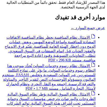
هذا المصدر للإرشاد العام فقط. تحقق دائماً من المتطلبات الحالية
لدى الجهة الرسمية المختصة.
موارد أخرى قد تفيدك
عرض جميع الموارد
←
الامتثال
نظام المنافسة
يحظر نظام المنافسة الاتفاقات
المضادة للمنافسة وإساءة الوضع المهيمن وبعض عمليات
الدمج دون إخطار الهيئة العامة للمنافسة. تقيّم فرق الاندماج
والعقود العتبات قبل إتمام الصفقات في السوق السعودي.
تتطلب التعاونيات التسويقية وقيود إعادة البيع مراجعة
منافسة.
مستند PDF • 296 KB
الامتثال
نظام رسوم وخدمات الموانئ
تُحدَّد بموجب هذا
النظام رسوم وخدمات الموانئ، ما يؤثر على نماذج التكلفة
للمستوردين عبر الموانئ السعودية وتخليص FASAH. يستخدم
الماليون ومسؤولو اللوجستيات النص لتقدير التأخير والمناولة
والتعرفة الرسمية. اجمعه مع النقل البحري ونظام الجمارك
لامتثال التجارة الشامل.
مستند PDF • 1.7 MB
الامتثال
نظام السوق المالية
يؤطر نظام السوق المالية
الطروحات والبورصات وترخيص مؤسسات السوق وحماية
المستثمر تحت إشراف هيئة السوق المالية. توائم الشركات