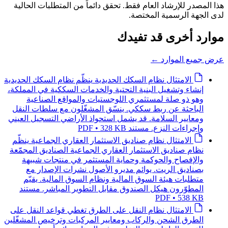
هذا المصدر للإرشاد العام فقط. تحقق دائماً من المتطلبات الحالية
لدى الجهة الرسمية المختصة.
موارد أخرى قد تفيدك
عرض جميع الموارد
←
الامتثال
نظام السكك الحديدية
ينظّم نظام السكك الحديدية
إنشاء وتشغيل البنية التحتية والخدمات السككية في المملكة،
وهو ذو صلة لمستثمري اللوجستيات والمواقع الصناعية
الباحثة عن ربط سككي. ينسّق المشغّلون مع سلطات النقل
ومعايير السلامة. قد يشمل استحواذ الأراضي التسجيل العيني
وإجراءات النزع.
مستند PDF • 328 KB
الامتثال
نظام صناديق الاستثمار العقاري الجماعية
ينظّم
نظام صناديق الاستثمار العقاري الجماعية الصناديق المجمّعة
والإفصاح والحوكمة وحماية المستثمر في منتجات شبيهة
بصناديق الريت. يوائم مديرو الأصول نشرات الإصدار مع
متطلبات هيئة السوق المالية ونظام السوق المالية. يقيّم
المطوّرون هيكل الصندوق مقابل التطوير المباشر.
مستند
PDF • 538 KB
الامتثال
نظام النقل على الطرق
تغطي قواعد النقل على
الطرق الشحن والركاب ومعايير المركبات وترخيص المشغّلين