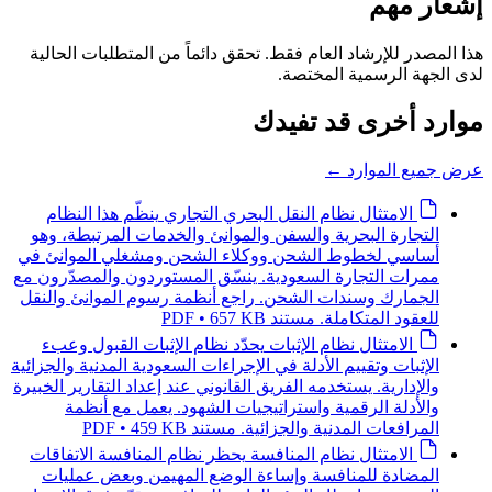
إشعار مهم
هذا المصدر للإرشاد العام فقط. تحقق دائماً من المتطلبات الحالية
لدى الجهة الرسمية المختصة.
موارد أخرى قد تفيدك
عرض جميع الموارد
←
الامتثال
نظام النقل البحري التجاري
ينظّم هذا النظام
التجارة البحرية والسفن والموانئ والخدمات المرتبطة، وهو
أساسي لخطوط الشحن ووكلاء الشحن ومشغلي الموانئ في
ممرات التجارة السعودية. ينسّق المستوردون والمصدّرون مع
الجمارك وسندات الشحن. راجع أنظمة رسوم الموانئ والنقل
للعقود المتكاملة.
مستند PDF • 657 KB
الامتثال
نظام الإثبات
يحدّد نظام الإثبات القبول وعبء
الإثبات وتقييم الأدلة في الإجراءات السعودية المدنية والجزائية
والإدارية. يستخدمه الفريق القانوني عند إعداد التقارير الخبيرة
والأدلة الرقمية واستراتيجيات الشهود. يعمل مع أنظمة
المرافعات المدنية والجزائية.
مستند PDF • 459 KB
الامتثال
نظام المنافسة
يحظر نظام المنافسة الاتفاقات
المضادة للمنافسة وإساءة الوضع المهيمن وبعض عمليات