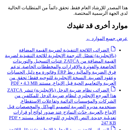
هذا المصدر للإرشاد العام فقط. تحقق دائماً من المتطلبات الحالية
لدى الجهة الرسمية المختصة.
موارد أخرى قد تفيدك
عرض جميع الموارد
←
الضرائب
اللائحة التنفيذية لضريبة القيمة المضافة
(بالإنجليزية)
تفصّل الترجمة الإنجليزية للائحة التنفيذية لضريبة
القيمة المضافة من ZATCA عتبات التسجيل والتوريدات
الخاضعة والفوترة والإقرارات والمخططات الخاصة. تدعم
فرق الضريبة والمالية ربط ERP وفاتورة مع دليل الحسابات
وعقود الضريبة. النسخة الإنجليزية للتوجيه فقط؛ تحقق من
العربية والتعاميم الحية قبل الإيداع.
مستند PDF • 4.3 MB
الضرائب
نظام ضريبة الدخل (بالإنجليزية)
تنشر ZATCA
هذا المرجع الإنجليزي لنظام ضريبة الدخل للمكلفين من
الشركات والمؤسسات الدائمة وتفاعلات الاستقطاع.
يستخدمه مديرو الضريبة لتصميم الهياكل والمخصصات قبل
الإيداع بالعربية. حدّث النماذج عند صدور لوائح أو قرارات
تعديلية جديدة. النص الإنجليزي للتوجيه فقط.
مستند PDF •
247 KB
الضرائب
لائحة ضريبة الدخل (بالإنجليزية)
تفصّل اللائحة