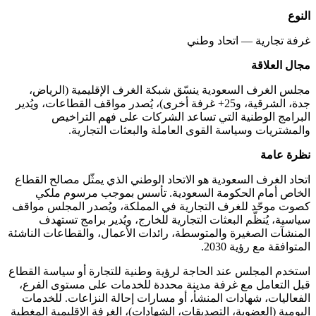
النوع
غرفة تجارية — اتحاد وطني
مجال العلاقة
مجلس الغرف السعودية ينسّق شبكة الغرف الإقليمية (الرياض،
جدة، الشرقية، و25+ غرفة أخرى)، يُصدر مواقف القطاعات، ويُدير
البرامج الوطنية التي تساعد الشركات على فهم التراخيص
والمشتريات وسياسة القوى العاملة والبعثات التجارية.
نظرة عامة
اتحاد الغرف السعودية هو الاتحاد الوطني الذي يمثّل مصالح القطاع
الخاص أمام الحكومة السعودية. تأسس بموجب مرسوم ملكي
كصوت موحّد للغرف التجارية في المملكة، ويُصدر المجلس مواقف
سياسية، يُنظّم البعثات التجارية للخارج، ويُدير برامج تستهدف
المنشآت الصغيرة والمتوسطة، رائدات الأعمال، والقطاعات الناشئة
المتوافقة مع رؤية 2030.
استخدم المجلس عند الحاجة لرؤية وطنية للتجارة أو سياسة القطاع
قبل التعامل مع غرفة مدينة محددة للخدمات على مستوى الفرع،
الفعاليات، شهادات المنشأ، أو مسارات إحالة النزاعات. للخدمات
اليومية (العضوية، التصديقات، الشهادات)، الغرفة الإقليمية المغطية