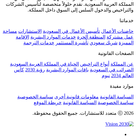
المملكة العربية السعودية. نقدم حلولاً متخصصة لتأسيس الشركات
والتراخيص والدخول السلس إلى السوق داخل المملكة.
خدماتنا
حاضنات الأعمال
تأسيس الأعمال في السعودية
الاستشارات
مساحة
عمل مشتركة
المنطقة الحرة
خدمات الموارد البشرية
الإقامة
المميزة
شريك سعودي
تأشيرة المستثمر
خدمات الترجمة
الصفحات القانونية
عن المملكة
أنواع التراخيص
الحياة في المملكة العربية السعودية
الضرائب في السعودية
باقات الموارد البشرية
رؤية 2030
كأس
العالم 2034
نيوم
موارد مفيدة
السياسة القانونية
معلومات قانونية أخرى
سياسة الخصوصية
سياسة الخصوصية
السياسة القانونية
خريطة الموقع
ⓒ 2026 متعدد للاستشارات. جميع الحقوق محفوظة.