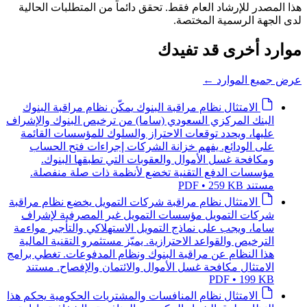
هذا المصدر للإرشاد العام فقط. تحقق دائماً من المتطلبات الحالية
لدى الجهة الرسمية المختصة.
موارد أخرى قد تفيدك
عرض جميع الموارد
←
الامتثال
نظام مراقبة البنوك
يمكّن نظام مراقبة البنوك
البنك المركزي السعودي (ساما) من ترخيص البنوك والإشراف
عليها، ويحدد توقعات الاحتراز والسلوك للمؤسسات القائمة
على الودائع. يفهم خزانة الشركات إجراءات فتح الحساب
ومكافحة غسل الأموال والعقوبات التي تطبقها البنوك.
مؤسسات الدفع التقنية تخضع لأنظمة ذات صلة منفصلة.
مستند PDF • 259 KB
الامتثال
نظام مراقبة شركات التمويل
يخضع نظام مراقبة
شركات التمويل مؤسسات التمويل غير المصرفية لإشراف
ساما، ويجب على نماذج التمويل الاستهلاكي والتأجير مواءمة
الترخيص والقواعد الاحترازية. يميّز مستثمرو التقنية المالية
هذا النظام عن مراقبة البنوك ونظام المدفوعات. تغطي برامج
الامتثال مكافحة غسل الأموال والائتمان والإفصاح.
مستند
PDF • 199 KB
الامتثال
نظام المنافسات والمشتريات الحكومية
يحكم هذا