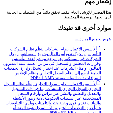
إشعار مهم
هذا المصدر للإرشاد العام فقط. تحقق دائماً من المتطلبات الحالية
لدى الجهة الرسمية المختصة.
موارد أخرى قد تفيدك
عرض جميع الموارد
←
تأسيس الأعمال
نظام الشركات
ينظّم نظام الشركات
التأسيس والحوكمة ورأس المال وحقوق المساهمين وحل
الشركات في المملكة، وهو مرجع مباشر لعقد التأسيس
وقرارات المجلس والتسجيل في مراس. يعتمد عليه المديرون
الماليون وأمناء الشركات عند اختيار الشكل وإدارة الجمعيات
العامة. ارجع إلى نظام السجل التجاري ونظام الإفلاس
للسياقات ذات الصلة.
مستند PDF • 1.8 MB
تأسيس الأعمال
نظام السجل التجاري
ينظّم نظام السجل
التجاري السجل التجاري للمنشآت، بما في ذلك التسجيل
والتعديل والتعليق والنشر عبر مراس وأرقام السجل
المستخدمة عبر المنصات الحكومية. دقة رموز الأنشطة
والبيانات تغذي قوى وZATCA والتأمينات وبلدي؛ التناقضات
غالباً تعيق التجديدات. اعتبر بيانات السجل هوية المنشأة
الرئيسية.
مستند PDF • 521 KB