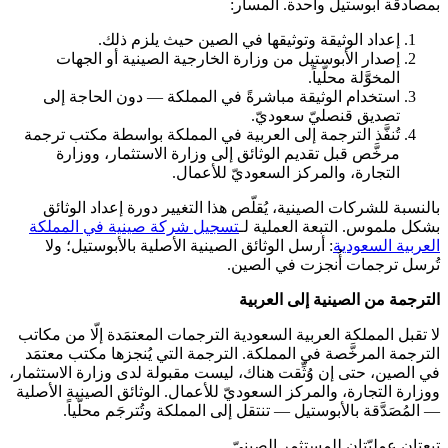
بمصادقة أبوستيل واحدة. المسار:
إعداد الوثيقة وتوثيقها في الصين حيث يلزم ذلك.
إصدار الأبوستيل من وزارة الخارجية الصينية أو الجهات
المخوَّلة محلّياً.
استخدام الوثيقة مباشرةً في المملكة — دون الحاجة إلى
تصديق قنصليّ سعوديّ.
تُنفَّذ الترجمة إلى العربية في المملكة بواسطة مكتب ترجمة
مرخَّص قبل تقديم الوثائق إلى وزارة الاستثمار، ووزارة
التجارة، والمركز السعوديّ للأعمال.
بالنسبة للشركات الصينية، يُقلّص هذا التغيير دورة إعداد الوثائق
بشكل ملموس. التبعة العملية لـ
تسجيل شركة صينية في المملكة
العربية السعودية
: أرسل الوثائق الصينية الأصلية بالأبوستيل؛ ولا
تُرسل ترجمات أُنجزت في الصين.
الترجمة من الصينية إلى العربية
لا تقبل المملكة العربية السعودية الترجمات المعتمَدة إلّا من مكاتب
الترجمة المرخَّصة في المملكة. الترجمة التي يُنجزها مكتب معتمَد
في الصين، حتى إن وُثِّقت هناك، ليست مقبولة لدى وزارة الاستثمار،
ووزارة التجارة، والمركز السعوديّ للأعمال. الوثائق الصينية الأصلية
— المُصَدَّقة بالأبوستيل — تنتقل إلى المملكة وتُترجَم محلّياً.
تبعتان عمليّتان للمستثمر الصينيّ.