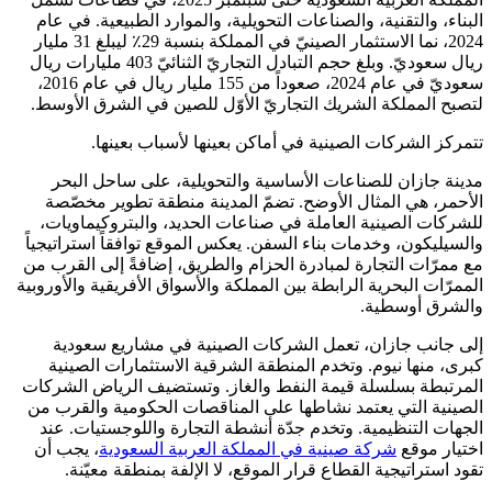
البناء، والتقنية، والصناعات التحويلية، والموارد الطبيعية. في عام
2024، نما الاستثمار الصينيّ في المملكة بنسبة 29٪ ليبلغ 31 مليار
ريال سعوديّ. وبلغ حجم التبادل التجاريّ الثنائيّ 403 مليارات ريال
سعوديّ في عام 2024، صعوداً من 155 مليار ريال في عام 2016،
لتصبح المملكة الشريك التجاريّ الأوّل للصين في الشرق الأوسط.
تتمركز الشركات الصينية في أماكن بعينها لأسباب بعينها.
مدينة جازان للصناعات الأساسية والتحويلية، على ساحل البحر
الأحمر، هي المثال الأوضح. تضمّ المدينة منطقة تطوير مخصّصة
للشركات الصينية العاملة في صناعات الحديد، والبتروكيماويات،
والسيليكون، وخدمات بناء السفن. يعكس الموقع توافقاً استراتيجياً
مع ممرّات التجارة لمبادرة الحزام والطريق، إضافةً إلى القرب من
الممرّات البحرية الرابطة بين المملكة والأسواق الأفريقية والأوروبية
والشرق أوسطية.
إلى جانب جازان، تعمل الشركات الصينية في مشاريع سعودية
كبرى، منها نيوم. وتخدم المنطقة الشرقية الاستثمارات الصينية
المرتبطة بسلسلة قيمة النفط والغاز. وتستضيف الرياض الشركات
الصينية التي يعتمد نشاطها على المناقصات الحكومية والقرب من
الجهات التنظيمية. وتخدم جدّة أنشطة التجارة واللوجستيات. عند
اختيار موقع
شركة صينية في المملكة العربية السعودية
، يجب أن
تقود استراتيجية القطاع قرار الموقع، لا الإلفة بمنطقة معيّنة.