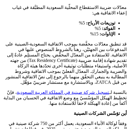
معدّلات ضريبة الاستقطاع المحلّية السعودية المطبَّقة في غياب
إعفاء الاتفاقية هي:
توزيعات الأرباح:
5%
الفوائد:
5%
الإتاوات:
15%
قد تنطبق معدّلات مخفَّضة بموجب الاتفاقية السعودية-الصينية على
المدفوعات بين الجهتَيْن، رهناً بالشروط المنصوص عليها في
الاتفاقية. للاستفادة من المعدّل المخفَّض، يحتاج المستلِم عادةً إلى
تقديم شهادة إقامة ضريبية (Tax Residency Certificate) من جهته
الأصلية، واستيفاء متطلّبات توثيقية أخرى تحدّدها هيئة الزكاة
والضريبة والجمارك. المعدّل الفعليّ بموجب الاتفاقية وشروط
المطالبة به ينبغي التحقّق منهما بالرجوع إلى نصّ الاتفاقية المنشور
من قبل ZATCA، وبالاستشارة مع مستشار ضريبيّ مؤهَّل.
بالنسبة لـ
تسجيل شركة صينية في المملكة العربية السعودية
، فإنّ
تخطيط الهيكل المؤسّسيّ مع وضع الاتفاقية في الحسبان من البداية
أكفأ من إعادة الهيكلة لاحقاً للاستفادة منها.
أين تؤسّس الشركات الصينية
وفقاً لوكالة الأنباء السعودية، يعمل أكثر من 750 شركة صينية في
المملكة العربية السعودية حتى سبتمبر 2025، في قطاعات تشمل