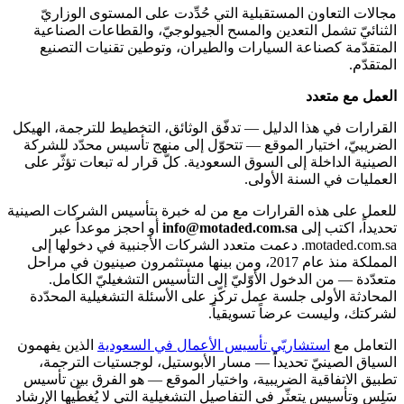
مجالات التعاون المستقبلية التي حُدِّدت على المستوى الوزاريّ
الثنائيّ تشمل التعدين والمسح الجيولوجيّ، والقطاعات الصناعية
المتقدّمة كصناعة السيارات والطيران، وتوطين تقنيات التصنيع
المتقدّم.
العمل مع متعدد
القرارات في هذا الدليل — تدفّق الوثائق، التخطيط للترجمة، الهيكل
الضريبيّ، اختيار الموقع — تتحوّل إلى منهج تأسيس محدّد للشركة
الصينية الداخلة إلى السوق السعودية. كلّ قرار له تبعات تؤثّر على
العمليات في السنة الأولى.
للعمل على هذه القرارات مع من له خبرة بتأسيس الشركات الصينية
تحديداً، اكتب إلى
info@motaded.com.sa
أو احجز موعداً عبر
motaded.com.sa. دعمت متعدد الشركات الأجنبية في دخولها إلى
المملكة منذ عام 2017، ومن بينها مستثمرون صينيون في مراحل
متعدّدة — من الدخول الأوّليّ إلى التأسيس التشغيليّ الكامل.
المحادثة الأولى جلسة عمل تركّز على الأسئلة التشغيلية المحدّدة
لشركتك، وليست عرضاً تسويقياً.
التعامل مع
استشاريّي تأسيس الأعمال في السعودية
الذين يفهمون
السياق الصينيّ تحديداً — مسار الأبوستيل، لوجستيات الترجمة،
تطبيق الاتفاقية الضريبية، واختيار الموقع — هو الفرق بين تأسيس
سَلِس وتأسيس يتعثّر في التفاصيل التشغيلية التي لا يُغطّيها الإرشاد