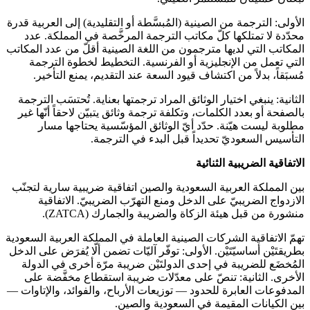
الأولى: الترجمة من الصينية (المُبسَّطة أو التقليدية) إلى العربية قدرة
محدّدة لا تمتلكها كلّ مكاتب الترجمة المرخَّصة في المملكة. عدد
المكاتب التي لديها مترجمون من اللغة الصينية أقلّ من عدد المكاتب
التي تعمل من الإنجليزية أو الفرنسية. التخطيط لخطوة الترجمة
مُسبَقاً، بدلاً من اكتشاف قيود السعة عند التقديم، يمنع التأخير.
الثانية: ينبغي اختيار الوثائق المراد ترجمتها بعناية. تُحتسَب الترجمة
بالصفحة أو بعدد الكلمات، وتكلفة ترجمة وثائق يتبيّن لاحقاً أنّها غير
مطلوبة ليست هيّنة. حدّد أيّ الوثائق المؤسّسية يحتاجها مسار
التأسيس السعوديّ تحديداً قبل البدء في الترجمة.
الاتفاقية الضريبية الثنائية
بين المملكة العربية السعودية والصين اتفاقية ضريبية سارية لتجنّب
الازدواج الضريبيّ على الدخل ومنع التهرّب الضريبيّ. الاتفاقية
منشورة من قبل هيئة الزكاة والضريبة والجمارك (ZATCA).
تهمّ الاتفاقية الشركات الصينية العاملة في المملكة العربية السعودية
بطريقتَيْن أساسيّتَيْن. الأولى: توفّر آليّات تضمن ألّا يُفرَض على الدخل
المُخضَع للضريبة في إحدى الدولتَيْن ضريبة مرّة أخرى في الدولة
الأخرى. الثانية: تنصّ على معدّلات ضريبة استقطاع مخفَّضة على
المدفوعات العابرة للحدود — توزيعات الأرباح، والفوائد، والإتاوات —
بين الكيانات المقيمة في السعودية والصين.