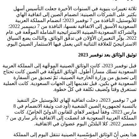
ثلاثة تغييرات بنيوية في السنوات الأخيرة جعلت التأسيس أسهل
بكثير على الشركات الصينية: انضمام الصين إلى اتفاقية الهاي
للأبوستيل، النافذة من 7 نوفمبر 2023؛ انضمام المملكة العربية
السعودية الأسبق إلى الاتفاقية نفسها، النافذة من 7 ديسمبر 2022؛
والشراكة السعودية-الصينية الاستراتيجية الشاملة الموقَّعة في عام
2022. يؤثّر التغييران الأوّلان في تدفّق الوثائق. والثالث يضع السياق
الاستراتيجيّ للعلاقة الثنائية التي يعمل فيها الاستثمار الصينيّ اليوم.
توثيق الوثائق بعد نوفمبر 2023
قبل نوفمبر 2023، كانت الوثائق الصينية الموجَّهة إلى المملكة العربية
السعودية تسلك مساراً أطول. الوثائق المُوثَّقة في الصين كانت تحتاج
إلى تصديق من وزارة الخارجية الصينية، ثمّ تصديق من السفارة
السعودية في بكين، قبل تقديمها إلى الجهات السعودية. كانت العملية
تستغرق وقتاً وتُضيف تكلفة في كلّ خطوة.
في 7 نوفمبر 2023، دخلت اتفاقية الهاي للأبوستيل حيّز التنفيذ
بالنسبة لجمهورية الصين الشعبية (أُودعت وثيقة الانضمام في 8
مارس 2023، وفقاً لمؤتمر لاهاي للقانون الدوليّ الخاصّ). كانت
المملكة العربية السعودية قد انضمّت إلى الاتفاقية بأثر ساري من 7
ديسمبر 2022. كلا البلدَيْن اليوم عضوان في الاتفاقية.
هذا يعني أنّ الوثائق المؤسّسية الصينية تنتقل اليوم إلى المملكة